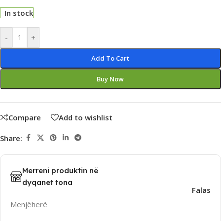
In stock
Alternative:
-
+
Add To Cart
Buy Now
Compare
Add to wishlist
Share:
Merreni produktin në
dyqanet tona
Falas
Menjëherë