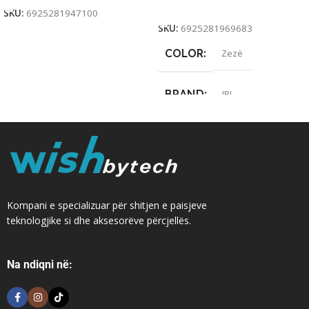
Add To Cart
SKU:
6925281947100
SKU:
6925281969683
COLOR
Zezë
BRAND
JBL
Kompani e specializuar për shitjen e paisjeve
teknologjike si dhe aksesorëve përcjellës.
Na ndiqni në: