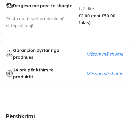
Dërgesa me post të shpejtë
1-2 ditë
€2.00 (mbi €50.00
Posta do të sjell produktin në
falas)
shtëpinë tuaj!
Garancion zyrtar nga
Mësoni më shumë
prodhuesi
24 orë për kthim të
Mësoni më shumë
produktit
Përshkrimi