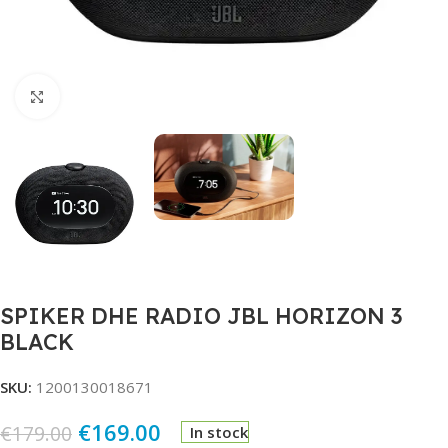
Click to enlarge
SPIKER DHE RADIO JBL HORIZON 3
BLACK
SKU:
1200130018671
€
169.00
€
179.00
In stock