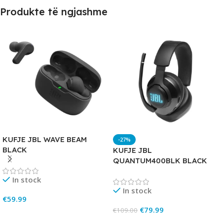
Produkte të ngjashme
KUFJE JBL WAVE BEAM
-27%
BLACK
KUFJE JBL
QUANTUM400BLK BLACK
In stock
In stock
€
59.99
€
79.99
€
109.00
Add To Cart