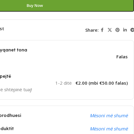
Buy Now
st
Share:
dyqanet tona
Falas
pejtë
1-2 ditë
€2.00 (mbi €50.00 falas)
në shtëpinë tuaj!
prodhuesi
Mësoni më shumë
oduktit
Mësoni më shumë