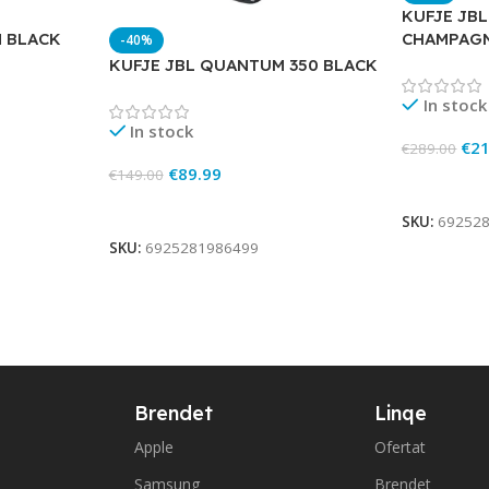
KUFJE JB
CHAMPAG
M BLACK
-40%
KUFJE JBL QUANTUM 350 BLACK
In stock
In stock
€
21
€
289.00
€
89.99
€
149.00
Add To Ca
Add To Cart
SKU:
69252
SKU:
6925281986499
Brendet
Linqe
Apple
Ofertat
Samsung
Brendet