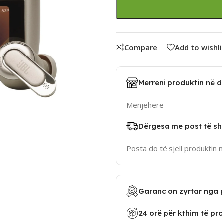
Compare
Add to wishli
Merreni produktin në 
Menjëherë
Dërgesa me post të sh
Posta do të sjell produktin 
Garancion zyrtar nga 
24 orë për kthim të pr