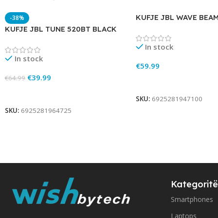
KUFJE JBL WAVE BEA
-38%
KUFJE JBL TUNE 520BT BLACK
In stock
In stock
€
59.99
€
39.99
€
64.99
Add To Cart
Add To Cart
SKU:
6925281947100
SKU:
6925281964725
Kategoritë
Smartphones
Laptops