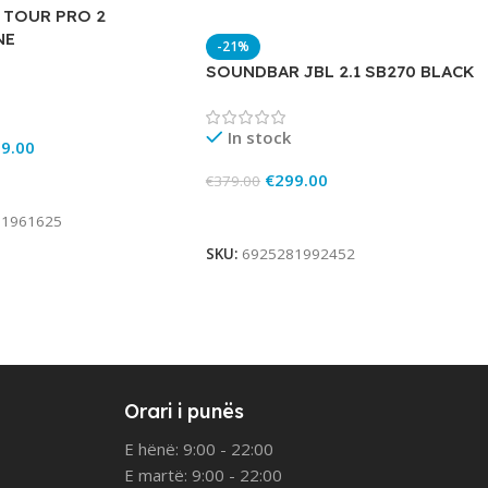
L TOUR PRO 2
NE
-21%
SOUNDBAR JBL 2.1 SB270 BLACK
In stock
9.00
€
299.00
€
379.00
rt
Add To Cart
81961625
SKU:
6925281992452
Orari i punës
E hënë: 9:00 - 22:00
E martë: 9:00 - 22:00