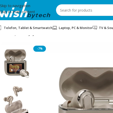
Skip to navigation
Skip to main content
Telefon, Tablet & Smartwatch
Laptop, PC & Monitor
TV & So
Home
/
JBL
/
KUFJE JBL TOUR PRO 3 NC LATTE
-7%