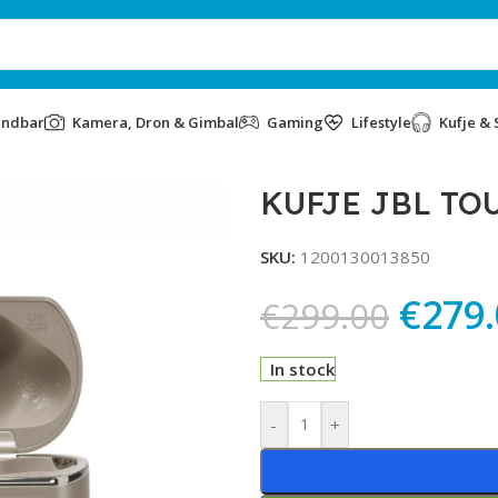
undbar
Kamera, Dron & Gimbal
Gaming
Lifestyle
Kufje & 
KUFJE JBL TO
SKU:
1200130013850
€
279
€
299.00
In stock
Alternative:
-
+