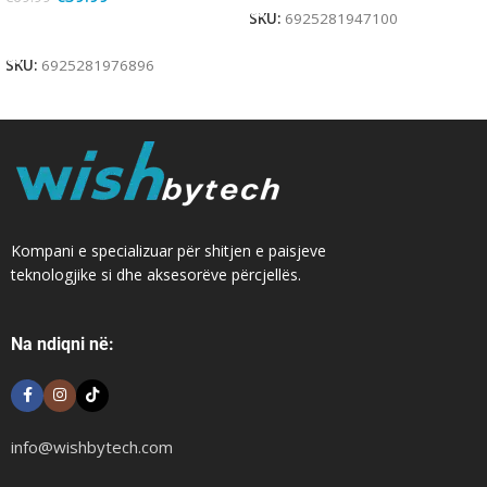
SKU:
6925281947100
Add To Cart
SKU:
6925281976896
Kompani e specializuar për shitjen e paisjeve
teknologjike si dhe aksesorëve përcjellës.
Na ndiqni në:
info@wishbytech.com