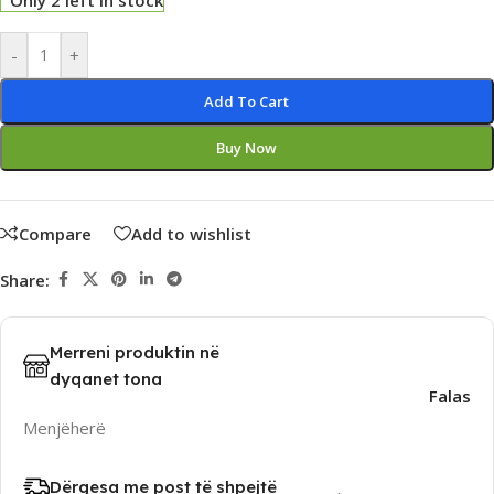
Only 2 left in stock
Alternative:
-
+
Add To Cart
Buy Now
Compare
Add to wishlist
Share:
Merreni produktin në
dyqanet tona
Falas
Menjëherë
Dërgesa me post të shpejtë