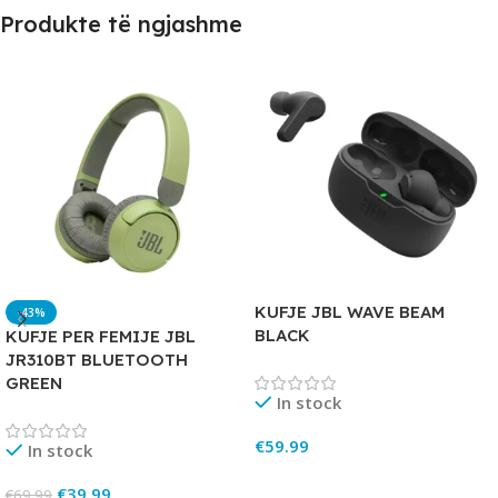
Produkte të ngjashme
KUFJE JBL WAVE BEAM
-43%
BLACK
KUFJE PER FEMIJE JBL
JR310BT BLUETOOTH
GREEN
In stock
€
59.99
In stock
Add To Cart
€
39.99
€
69.99