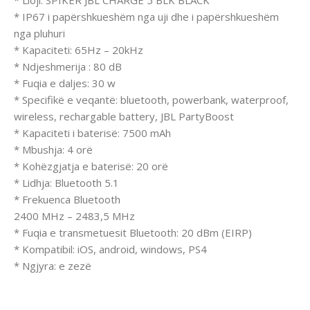
* Lloji: SPIKER JBL CHARGE 5 BLK BLACK
* IP67 i papërshkueshëm nga uji dhe i papërshkueshëm
nga pluhuri
* Kapaciteti: 65Hz – 20kHz
* Ndjeshmerija : 80 dB
* Fuqia e daljes: 30 w
* Specifikë e veqantë: bluetooth, powerbank, waterproof,
wireless, rechargable battery, JBL PartyBoost
* Kapaciteti i baterisë: 7500 mAh
* Mbushja: 4 orë
* Kohëzgjatja e baterisë: 20 orë
* Lidhja: Bluetooth 5.1
* Frekuenca Bluetooth
2400 MHz – 2483,5 MHz
* Fuqia e transmetuesit Bluetooth: 20 dBm (EIRP)
* Kompatibil: iOS, android, windows, PS4
* Ngjyra: e zezë