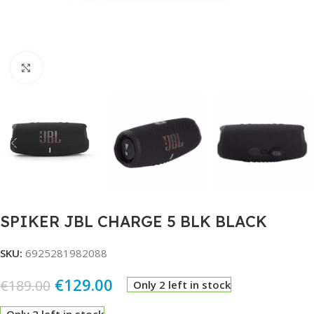
Click to enlarge
SPIKER JBL CHARGE 5 BLK BLACK
SKU:
6925281982088
€
129.00
€
189.00
Only 2 left in stock