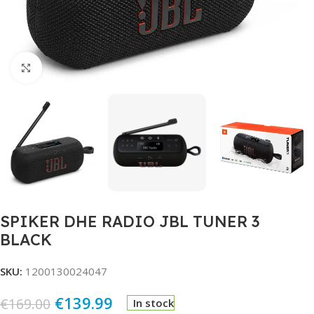
Click to enlarge
SPIKER DHE RADIO JBL TUNER 3
BLACK
SKU:
1200130024047
€
139.99
€
169.00
In stock