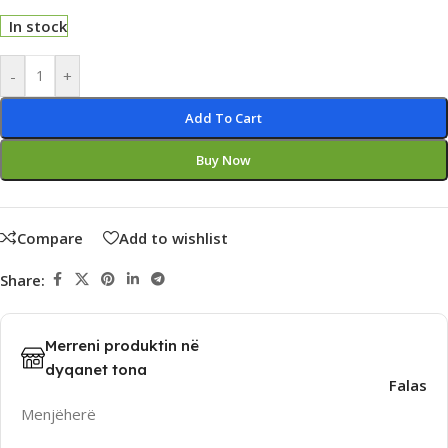
In stock
Alternative:
-
+
Add To Cart
Buy Now
Compare
Add to wishlist
Share:
Merreni produktin në
dyqanet tona
Falas
Menjëherë