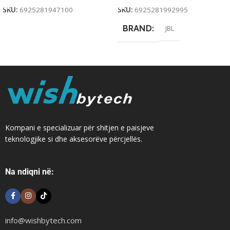
SKU:
6925281947100
SKU:
6925281992995
BRAND
JBL
Kompani e specializuar për shitjen e paisjeve
teknologjike si dhe aksesorëve përcjellës.
Na ndiqni në:
info@wishbytech.com