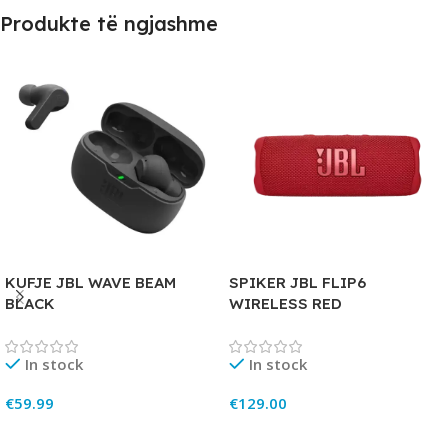
Produkte të ngjashme
KUFJE JBL WAVE BEAM
SPIKER JBL FLIP6
BLACK
WIRELESS RED
In stock
In stock
€
59.99
€
129.00
Add To Cart
Add To Cart