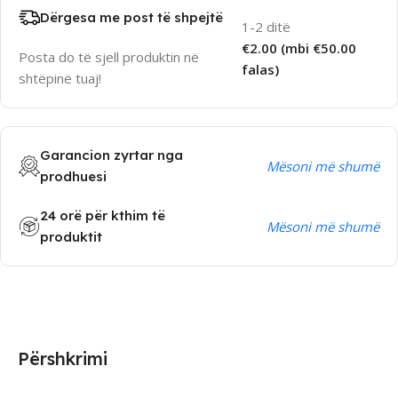
Dërgesa me post të shpejtë
1-2 ditë
€2.00 (mbi €50.00
Posta do të sjell produktin në
falas)
shtëpinë tuaj!
Garancion zyrtar nga
Mësoni më shumë
prodhuesi
24 orë për kthim të
Mësoni më shumë
produktit
Përshkrimi