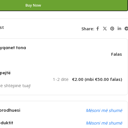
Buy Now
st
Share:
dyqanet tona
Falas
pejtë
1-2 ditë
€2.00 (mbi €50.00 falas)
në shtëpinë tuaj!
prodhuesi
Mësoni më shumë
oduktit
Mësoni më shumë