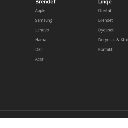
Brendet
Linqe
Apple
Ofertat
Samsung
Brendet
Lenovo
Dyqanet
Hama
Dergesat & Kth
Dell
Kontakti
Acer