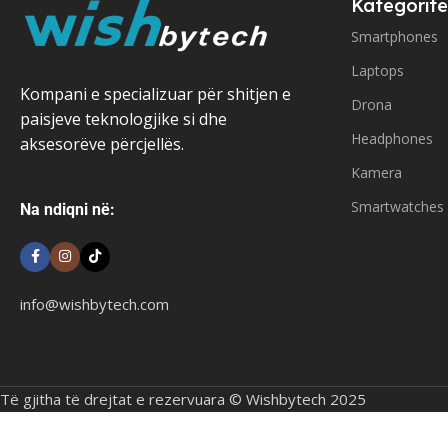
Kategoritë
Smartphones
Laptops
Kompani e specializuar për shitjen e
Drona
paisjeve teknologjike si dhe
Headphones
aksesorëve përcjellës.
Kamera
Smartwatches
Na ndiqni në:
info@wishbytech.com
Të gjitha të drejtat e rezervuara © Wishbytech 2025