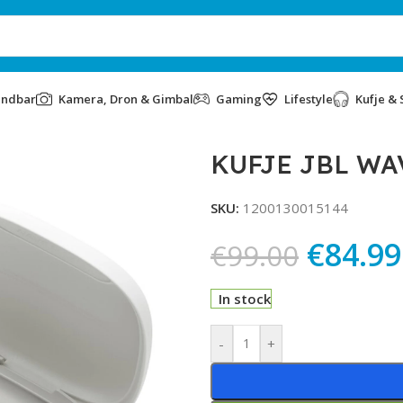
undbar
Kamera, Dron & Gimbal
Gaming
Lifestyle
Kufje & 
KUFJE JBL WA
SKU:
1200130015144
€
84.99
€
99.00
In stock
Alternative:
-
+