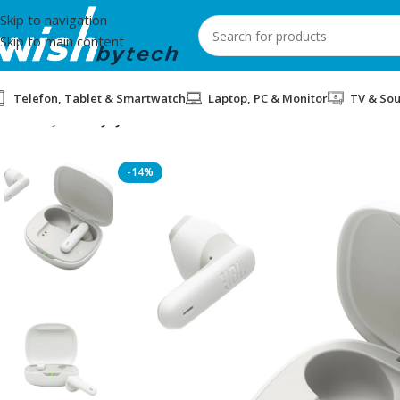
Skip to navigation
Skip to main content
Telefon, Tablet & Smartwatch
Laptop, PC & Monitor
TV & So
Home
/
JBL
/
KUFJE JBL WAVE FLEX 2 WHITE
-14%