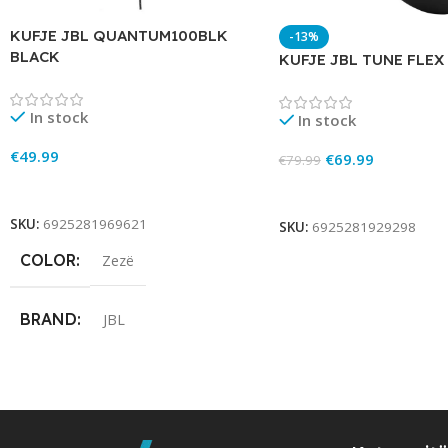
KUFJE JBL QUANTUM100BLK
-13%
BLACK
KUFJE JBL TUNE FLEX
In stock
In stock
€
49.99
€
69.99
€
79.99
Add To Cart
Add To Cart
SKU:
6925281969621
SKU:
6925281929298
COLOR
Zezë
BRAND
JBL