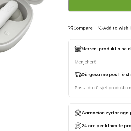
Compare
Add to wishli
Merreni produktin në 
Menjëherë
Dërgesa me post të sh
Posta do të sjell produktin 
Garancion zyrtar nga 
24 orë për kthim të pr