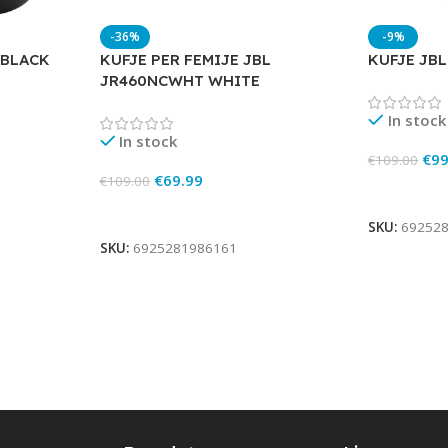
-36%
-9%
 BLACK
KUFJE PER FEMIJE JBL
KUFJE JB
JR460NCWHT WHITE
In stock
In stock
€
99
€
109.00
€
69.99
€
109.00
Add To Ca
Add To Cart
SKU:
69252
SKU:
6925281986161