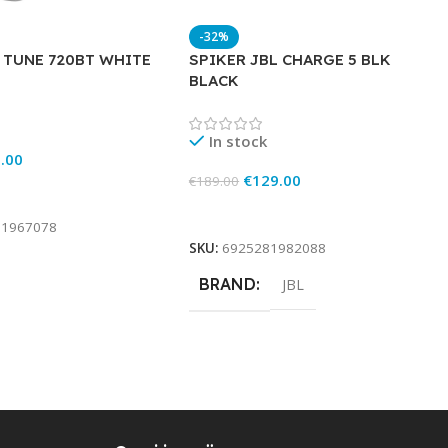
-32%
L TUNE 720BT WHITE
SPIKER JBL CHARGE 5 BLK
BLACK
In stock
.00
€
129.00
€
189.00
rt
Add To Cart
81967078
SKU:
6925281982088
BRAND
JBL