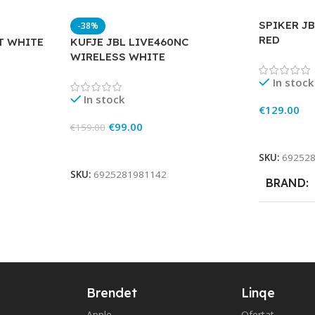
SPIKER JB
-38%
RED
T WHITE
KUFJE JBL LIVE460NC
WIRELESS WHITE
In stock
In stock
€
129.00
€
99.00
€
159.00
Add To Ca
Add To Cart
SKU:
69252
SKU:
6925281981142
BRAND
Brendet
Linqe
Apple
Ofertat