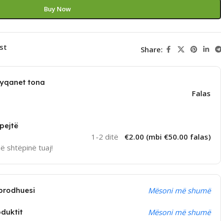
Buy Now
st
Share:
dyqanet tona
Falas
pejtë
1-2 ditë
€2.00 (mbi €50.00 falas)
në shtëpinë tuaj!
prodhuesi
Mësoni më shumë
oduktit
Mësoni më shumë