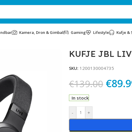
undbar
Kamera, Dron & Gimbal
Gaming
Lifestyle
Kufje & 
KUFJE JBL LI
SKU:
1200130004735
€
89.9
€
139.00
In stock
Alternative:
-
+