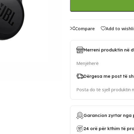
Compare
Add to wishli
Merreni produktin në 
Menjëherë
Dërgesa me post të sh
Posta do të sjell produktin 
Garancion zyrtar nga 
24 orë për kthim të pr