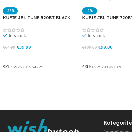
-38%
-9%
KUFJE JBL TUNE 520BT BLACK
KUFJE JBL TUNE 720B
In stock
In stock
€
39.99
€
99.00
€
64.99
€
109.00
Add To Cart
Add To Cart
SKU:
6925281964725
SKU:
6925281967078
Kategoritë
Smartphones