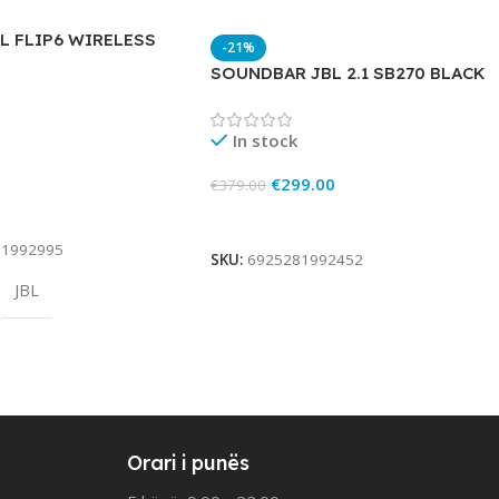
L FLIP6 WIRELESS
-21%
SOUNDBAR JBL 2.1 SB270 BLACK
In stock
€
299.00
€
379.00
rt
Add To Cart
81992995
SKU:
6925281992452
JBL
Orari i punës