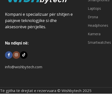
Laptops
Kompani e specializuar për shitjen e
Drona
paisjeve teknologjike si dhe
Headphones
aksesorëve përcjellës.
Kamera
Smartwatches
Na ndiqni në:
info@wishbytech.com
Të gjitha të drejtat e rezervuara © Wishbytech 2025