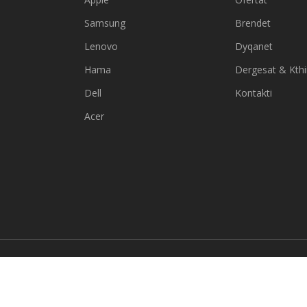
Samsung
Brendet
Lenovo
Dyqanet
Hama
Dergesat & Kth
Dell
Kontakti
Acer