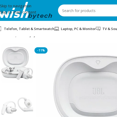
Skip to navigation
Skip to main content
Telefon, Tablet & Smartwatch
Laptop, PC & Monitor
TV & So
Home
/
JBL
/
KUFJE JBL SENSE PRO WHITE
-11%