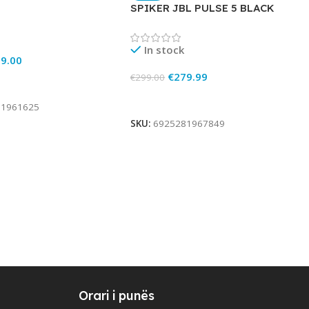
SPIKER JBL PULSE 5 BLACK
In stock
9.00
€
279.99
€
299.00
rt
Add To Cart
81961625
SKU:
6925281967849
Orari i punës