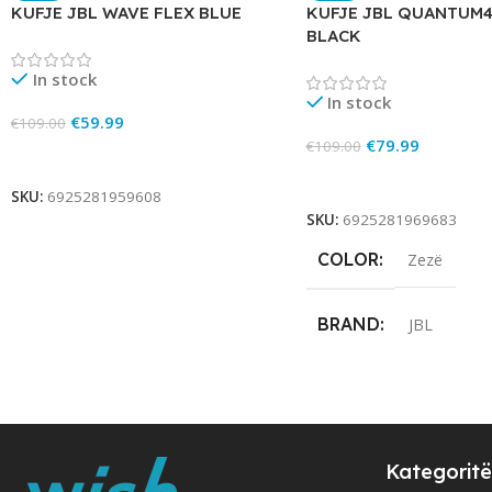
KUFJE JBL WAVE FLEX BLUE
KUFJE JBL QUANTUM
BLACK
In stock
In stock
€
59.99
€
109.00
€
79.99
€
109.00
Add To Cart
Add To Cart
SKU:
6925281959608
SKU:
6925281969683
COLOR
Zezë
BRAND
JBL
Kategoritë