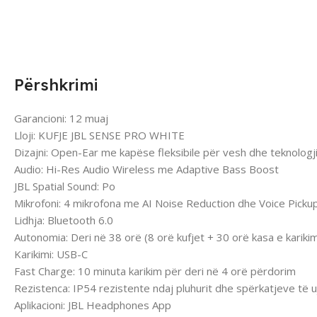
Përshkrimi
Garancioni: 12 muaj
Lloji: KUFJE JBL SENSE PRO WHITE
Dizajni: Open-Ear me kapëse fleksibile për vesh dhe teknolog
Audio: Hi-Res Audio Wireless me Adaptive Bass Boost
JBL Spatial Sound: Po
Mikrofoni: 4 mikrofona me AI Noise Reduction dhe Voice Pickup
Lidhja: Bluetooth 6.0
Autonomia: Deri në 38 orë (8 orë kufjet + 30 orë kasa e karikim
Karikimi: USB-C
Fast Charge: 10 minuta karikim për deri në 4 orë përdorim
Rezistenca: IP54 rezistente ndaj pluhurit dhe spërkatjeve të uj
Aplikacioni: JBL Headphones App