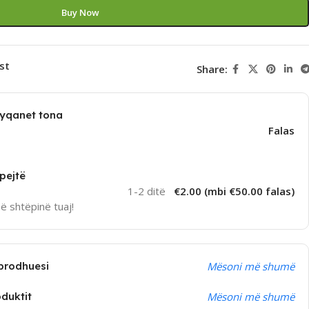
Buy Now
st
Share:
dyqanet tona
Falas
pejtë
1-2 ditë
€2.00 (mbi €50.00 falas)
në shtëpinë tuaj!
prodhuesi
Mësoni më shumë
oduktit
Mësoni më shumë