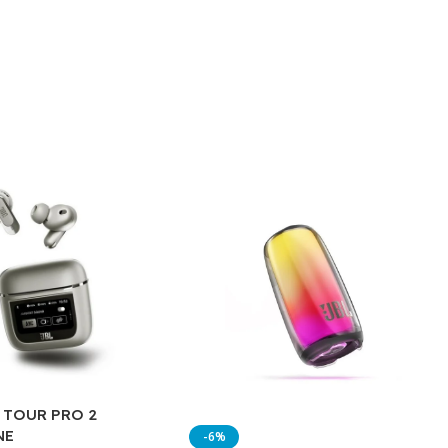
L TOUR PRO 2
NE
-6%