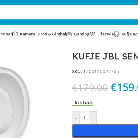
undbar
Kamera, Dron & Gimbal
Gaming
Lifestyle
Kufje & 
KUFJE JBL SE
SKU:
1200130027765
€
159
€
179.00
In stock
Alternative:
-
+