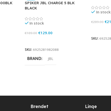
400BLK
SPIKER JBL CHARGE 5 BLK
BLACK
In stock
€
21
€
289.00
In stock
Add To Ca
€
129.00
€
189.00
SKU:
69252
Add To Cart
SKU:
6925281982088
BRAND
JBL
Brendet
Linqe