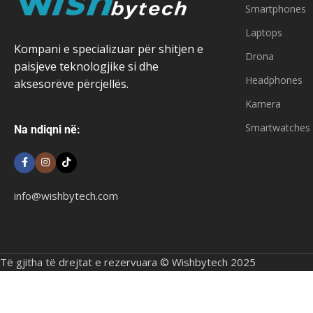
Smartphones
Laptops
Kompani e specializuar për shitjen e
Drona
paisjeve teknologjike si dhe
Headphones
aksesorëve përcjellës.
Kamera
Smartwatches
Na ndiqni në:
info@wishbytech.com
Të gjitha të drejtat e rezervuara © Wishbytech 2025