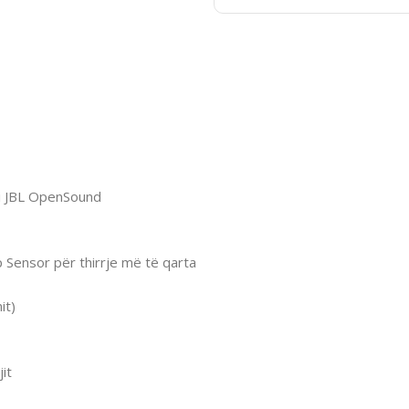
ji JBL OpenSound
 Sensor për thirrje më të qarta
it)
it