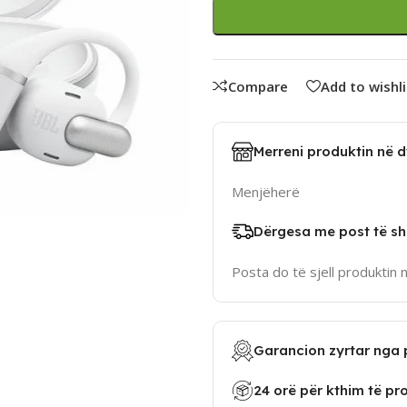
Compare
Add to wishli
Merreni produktin në 
Menjëherë
Dërgesa me post të sh
Posta do të sjell produktin 
Garancion zyrtar nga 
24 orë për kthim të pr