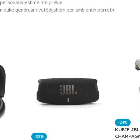
të personalizueshme me prekje
ëm duke qëndruar i vetëdijshëm për ambientin përreth
-24%
KUFJE JB
CHAMPAG
-32%