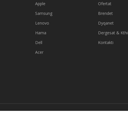
Apple
Ofertat
Samsung
Brendet
Lenovo
Dyqanet
Hama
Dergesat & Kth
Dell
Kontakti
Acer