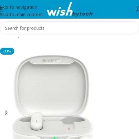
Skip to navigation
Skip to main content
Home
/
JBL
-33%