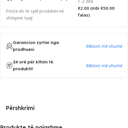
1-2 ditë
€2.00 (mbi €50.00
Posta do të sjell produktin në
falas)
shtëpinë tuaj!
Garancion zyrtar nga
Mësoni më shumë
prodhuesi
24 orë për kthim të
Mësoni më shumë
produktit
Përshkrimi
Produkte të ngjashme