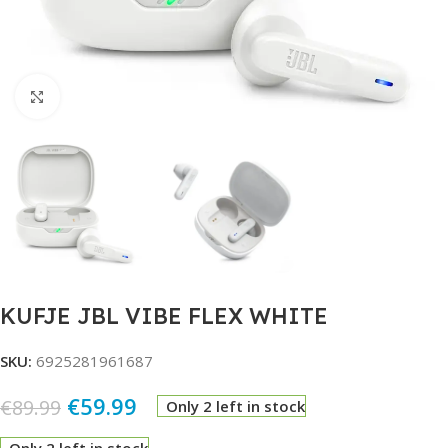
Click to enlarge
KUFJE JBL VIBE FLEX WHITE
SKU:
6925281961687
€
59.99
€
89.99
Only 2 left in stock