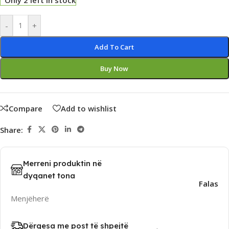
Only 2 left in stock
Alternative:
-
+
Add To Cart
Buy Now
Compare
Add to wishlist
Share:
Merreni produktin në
dyqanet tona
Falas
Menjëherë
Dërgesa me post të shpejtë