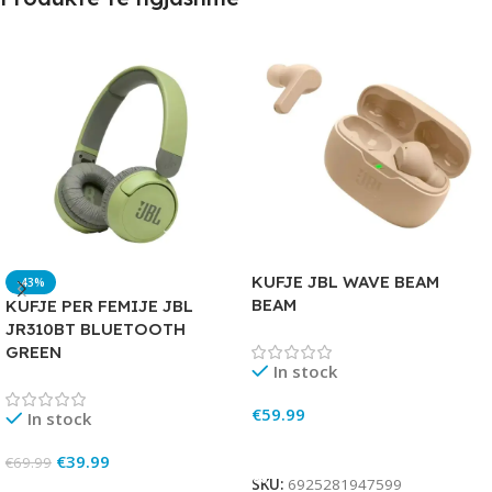
KUFJE JBL WAVE BEAM
-43%
BEAM
KUFJE PER FEMIJE JBL
JR310BT BLUETOOTH
GREEN
In stock
€
59.99
In stock
Add To Cart
€
39.99
€
69.99
SKU:
6925281947599