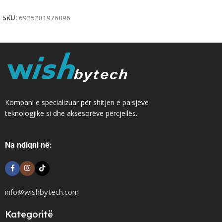
Add To Cart
SKU:
6925281976896
Kompani e specializuar për shitjen e paisjeve
teknologjike si dhe aksesorëve përcjellës.
Na ndiqni në:
info@wishbytech.com
Kategoritë