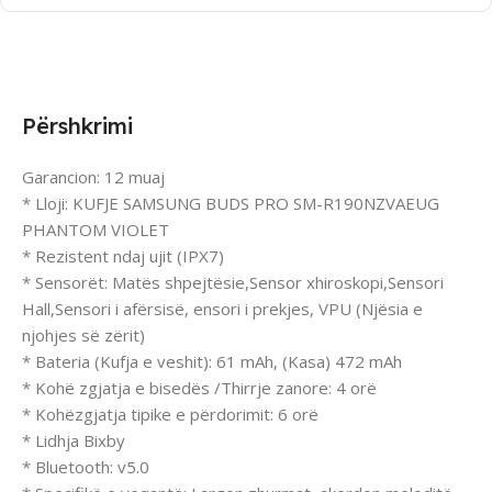
Përshkrimi
Garancion: 12 muaj
* Lloji: KUFJE SAMSUNG BUDS PRO SM-R190NZVAEUG
PHANTOM VIOLET
* Rezistent ndaj ujit (IPX7)
* Sensorët: Matës shpejtësie,Sensor xhiroskopi,Sensori
Hall,Sensori i afërsisë, ensori i prekjes, VPU (Njësia e
njohjes së zërit)
* Bateria (Kufja e veshit): 61 mAh, (Kasa) 472 mAh
* Kohë zgjatja e bisedës /Thirrje zanore: 4 orë
* Kohëzgjatja tipike e përdorimit: 6 orë
* Lidhja Bixby
* Bluetooth: v5.0