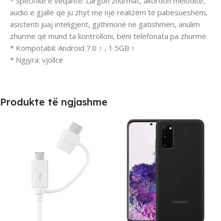
* Specifikë e veqantë: Largon zhurmat, akordon meloditë,
audio e gjallë që ju zhyt me një realizëm të pabesueshëm,
asistenti juaj inteligjent, gjithmonë në gatishmëri, anulim
zhurme që mund ta kontrolloni, bëni telefonata pa zhurmë
* Kompotabil: Android 7.0 ↑ , 1.5GB ↑
* Ngjyra: vjollcë
Produkte të ngjashme