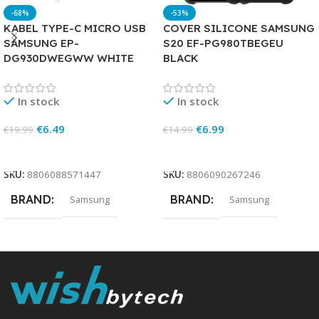
-68%
-53%
KABEL TYPE-C MICRO USB
COVER SILICONE SAMSUNG
SAMSUNG EP-
S20 EF-PG980TBEGEU
DG930DWEGWW WHITE
BLACK
In stock
In stock
€
6.49
€
6.99
€
19.99
€
14.99
Add To Cart
Add To Cart
SKU:
8806088571447
SKU:
8806090267246
BRAND
BRAND
Samsung
Samsung