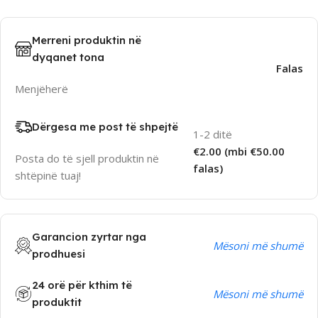
Merreni produktin në
dyqanet tona
Falas
Menjëherë
Dërgesa me post të shpejtë
1-2 ditë
€2.00 (mbi €50.00
Posta do të sjell produktin në
falas)
shtëpinë tuaj!
Garancion zyrtar nga
Mësoni më shumë
prodhuesi
24 orë për kthim të
Mësoni më shumë
produktit