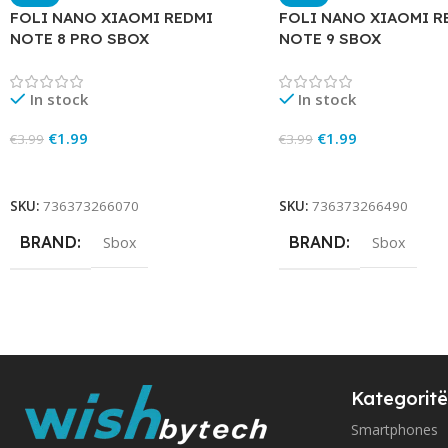
FOLI NANO XIAOMI REDMI
FOLI NANO XIAOMI R
NOTE 8 PRO SBOX
NOTE 9 SBOX
In stock
In stock
€
1.99
€
1.99
€
3.99
€
3.99
Add To Cart
Add To Cart
SKU:
736373266070
SKU:
736373266490
BRAND
BRAND
Sbox
Sbox
Kategoritë
Smartphones