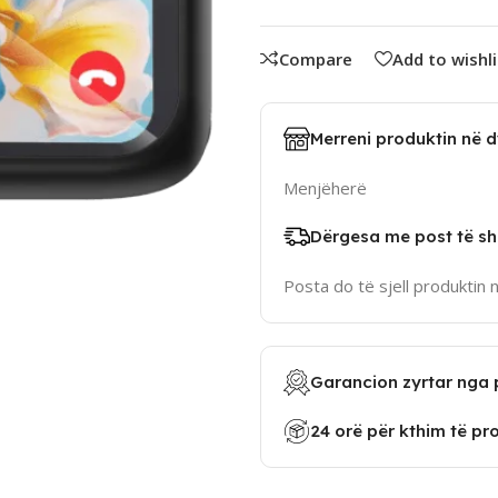
Compare
Add to wishli
Merreni produktin në 
Menjëherë
Dërgesa me post të sh
Posta do të sjell produktin 
Garancion zyrtar nga 
24 orë për kthim të pr