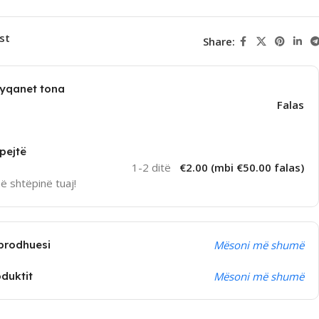
st
Share:
dyqanet tona
Falas
pejtë
1-2 ditë
€2.00 (mbi €50.00 falas)
në shtëpinë tuaj!
prodhuesi
Mësoni më shumë
oduktit
Mësoni më shumë