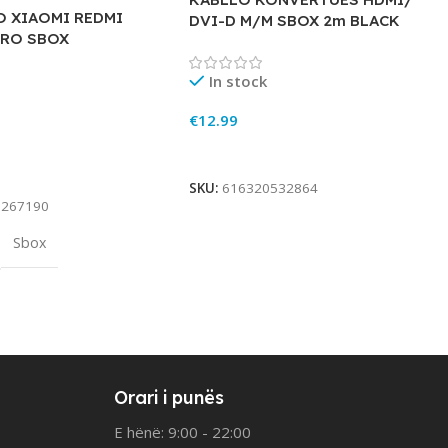
O XIAOMI REDMI
DVI-D M/M SBOX 2m BLACK
PRO SBOX
In stock
€
12.99
Add To Cart
rt
SKU:
616320532864
3267190
Sbox
Orari i punës
E hënë: 9:00 - 22:00