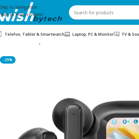
Skip to navigation
Skip to main content
Telefon, Tablet & Smartwatch
Laptop, PC & Monitor
TV & So
Home
/
Sbox
/
KUFJE SBOX EB-TWS08 TOUCH BLACK
-29%