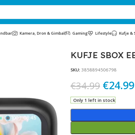
undbar
Kamera, Dron & Gimbal
Gaming
Lifestyle
Kufje & 
KUFJE SBOX E
SKU:
3858894506798
€
24.99
€
34.99
Only 1 left in stock
Alternative: