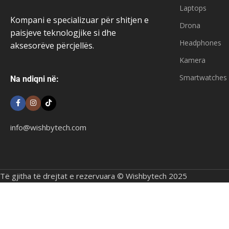
Laptops
Kompani e specializuar për shitjen e
Drona
paisjeve teknologjike si dhe
Headphones
aksesorëve përcjellës.
Kamera
Smartwatches
Na ndiqni në:
info@wishbytech.com
Të gjitha të drejtat e rezervuara © Wishbytech 2025