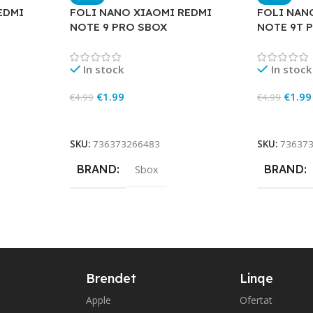
EDMI
FOLI NANO XIAOMI REDMI
FOLI NAN
NOTE 9 PRO SBOX
NOTE 9T 
In stock
In stock
€
1.99
€
1.99
€
4.99
€
4.99
Add To Cart
Add To Ca
SKU:
736373266483
SKU:
73637
BRAND
BRAND
Sbox
Brendet
Linqe
Apple
Ofertat