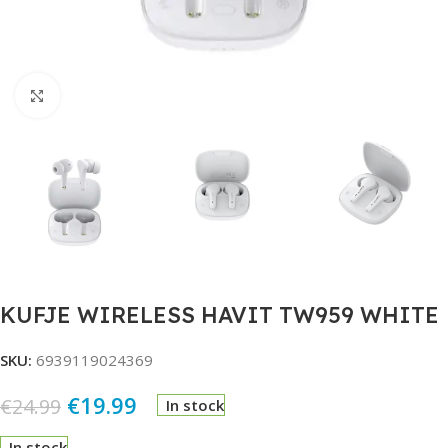
Click to enlarge
KUFJE WIRELESS HAVIT TW959 WHITE
SKU:
6939119024369
€
19.99
€
24.99
In stock
In stock