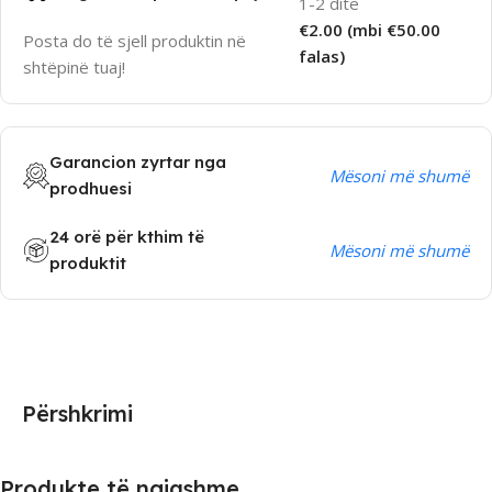
1-2 ditë
€2.00 (mbi €50.00
Posta do të sjell produktin në
falas)
shtëpinë tuaj!
Garancion zyrtar nga
Mësoni më shumë
prodhuesi
24 orë për kthim të
Mësoni më shumë
produktit
Përshkrimi
Produkte të ngjashme