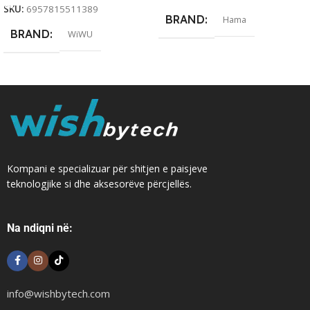
SKU:
6957815511389
BRAND
Hama
BRAND
WiWU
Kompani e specializuar për shitjen e paisjeve
teknologjike si dhe aksesorëve përcjellës.
Na ndiqni në:
info@wishbytech.com