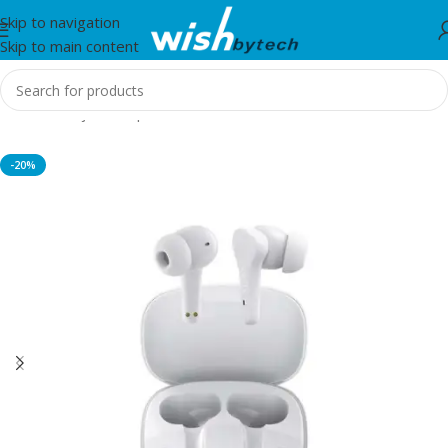
Skip to navigation
Skip to main content
Home
/
Kufje dhe Spiker
-20%