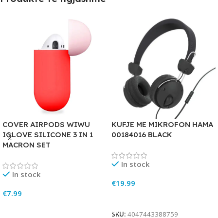
COVER AIRPODS WIWU
KUFJE ME MIKROFON HAMA
IGLOVE SILICONE 3 IN 1
00184016 BLACK
MACRON SET
In stock
In stock
€
19.99
€
7.99
Add To Cart
Add To Cart
SKU:
4047443388759