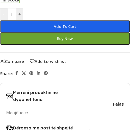
Alternative:
-
+
Add To Cart
Buy Now
Compare
Add to wishlist
Share:
Merreni produktin në
dyqanet tona
Falas
Menjëherë
Dërgesa me post të shpejtë