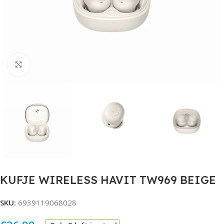
Click to enlarge
KUFJE WIRELESS HAVIT TW969 BEIGE
SKU:
6939119068028