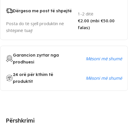
Dërgesa me post të shpejtë
1-2 ditë
€2.00 (mbi €50.00
Posta do të sjell produktin në
falas)
shtëpinë tuaj!
Garancion zyrtar nga
Mësoni më shumë
prodhuesi
24 orë për kthim të
Mësoni më shumë
produktit
Përshkrimi