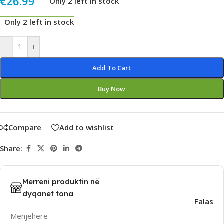
€
26.99
Only 2 left in stock
Only 2 left in stock
Alternative:
-
+
Add To Cart
Buy Now
Compare
Add to wishlist
Share:
Merreni produktin në
dyqanet tona
Falas
Menjëherë