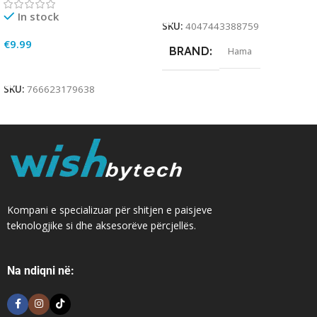
Add To Cart
In stock
SKU:
4047443388759
€
9.99
BRAND
Hama
Add To Cart
SKU:
766623179638
Kompani e specializuar për shitjen e paisjeve
teknologjike si dhe aksesorëve përcjellës.
Na ndiqni në: