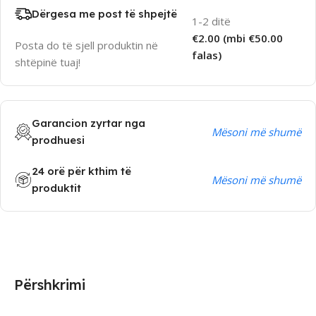
Dërgesa me post të shpejtë
1-2 ditë
€2.00 (mbi €50.00
Posta do të sjell produktin në
falas)
shtëpinë tuaj!
Garancion zyrtar nga
Mësoni më shumë
prodhuesi
24 orë për kthim të
Mësoni më shumë
produktit
Përshkrimi