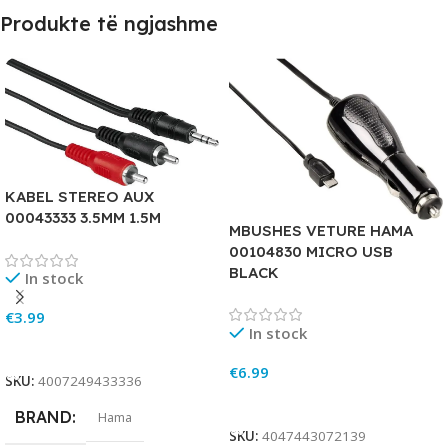
Produkte të ngjashme
KABEL STEREO AUX
00043333 3.5MM 1.5M
MBUSHES VETURE HAMA
00104830 MICRO USB
BLACK
In stock
€
3.99
In stock
Add To Cart
€
6.99
SKU:
4007249433336
Add To Cart
BRAND
Hama
SKU:
4047443072139