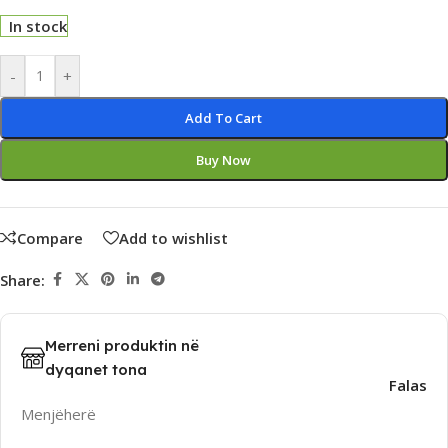
In stock
Alternative:
-
+
Add To Cart
Buy Now
Compare
Add to wishlist
Share:
Merreni produktin në
dyqanet tona
Falas
Menjëherë