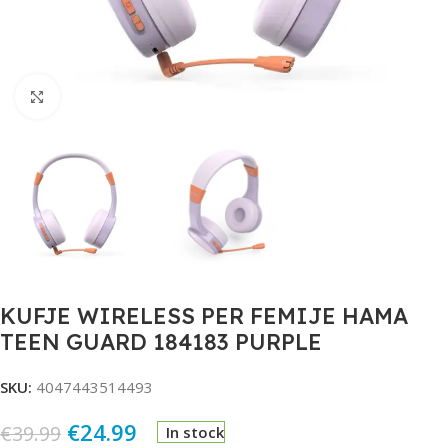
Click to enlarge
KUFJE WIRELESS PER FEMIJE HAMA
TEEN GUARD 184183 PURPLE
SKU:
4047443514493
€
24.99
€
39.99
In stock