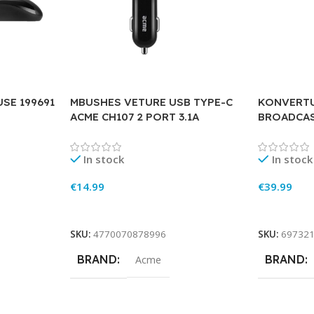
SE 199691
MBUSHES VETURE USB TYPE-C
KONVERTU
ACME CH107 2 PORT 3.1A
BROADCAS
In stock
In stock
€
14.99
€
39.99
Add To Cart
Add To Ca
SKU:
4770070878996
SKU:
69732
BRAND
BRAND
Acme