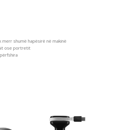
nuk merr shumë hapësirë në makinë
it ose portretit
përfshira