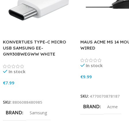
KONVERTUES TYPE-C MICRO
MAUS ACME MS 14 MOU
USB SAMSUNG EE-
WIRED
GN930BWEGWW WHITE
In stock
In stock
€
9.99
€
7.99
Add To Cart
Add To Cart
SKU:
4770070878187
SKU:
8806088480985
BRAND
Acme
BRAND
Samsung