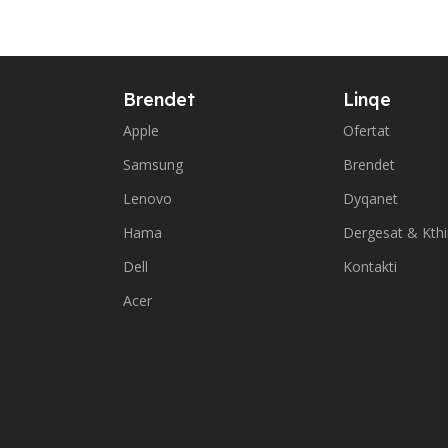
Brendet
Linqe
Apple
Ofertat
Samsung
Brendet
Lenovo
Dyqanet
Hama
Dergesat & Kth
Dell
Kontakti
Acer