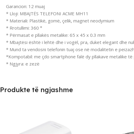
Garancion: 12 muaj
* Lloji: MBAJTËS TELEFONI ACME MH11
* Materiali: Plastikë, gomë, çelik, magnet neodymium
* Rrotullimi: 360 °
* Përmasat e pllakës metalike: 65 x 45 x 0.3 mm
* Mbajtësi është i lehtë dhe i vogël, pra, duket elegant dhe 
* Mund ta vendosni telefonin tuaj ose në modalitetin e peizazh
*Kompotabil: me çdo smartphone falë dy pllakave metalike të 
* Ngjyra: e zezë
Produkte të ngjashme