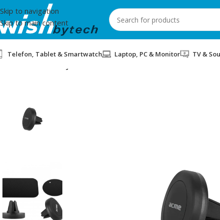
Skip to navigation
Skip to main content
Telefon, Tablet & Smartwatch
Laptop, PC & Monitor
TV & So
Home
/
Acme
/
MBAJTES TELEFONI ACME MH11 MAGNET