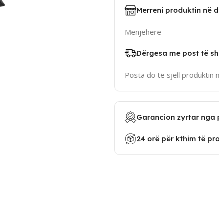
Merreni produktin në 
Menjëherë
Dërgesa me post të sh
Posta do të sjell produktin 
Garancion zyrtar nga 
24 orë për kthim të pr