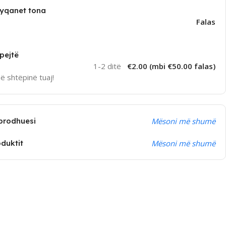
dyqanet tona
Falas
pejtë
1-2 ditë
€2.00 (mbi €50.00 falas)
në shtëpinë tuaj!
prodhuesi
Mësoni më shumë
oduktit
Mësoni më shumë