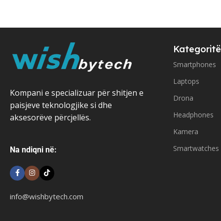
Kategoritë
Smartphones
Laptops
Kompani e specializuar për shitjen e
Drona
paisjeve teknologjike si dhe
Headphones
aksesorëve përcjellës.
Kamera
Smartwatches
Na ndiqni në:
info@wishbytech.com