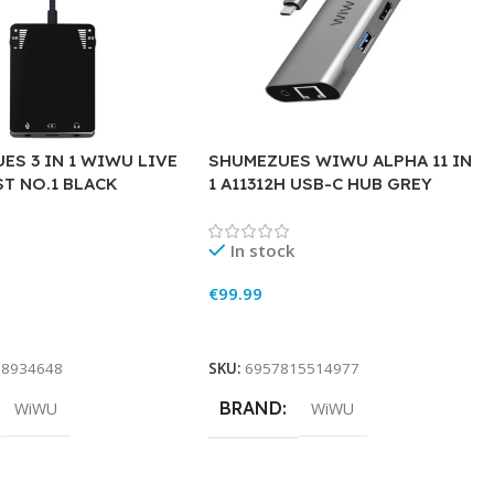
ES 3 IN 1 WIWU LIVE
SHUMEZUES WIWU ALPHA 11 IN
T NO.1 BLACK
1 A11312H USB-C HUB GREY
In stock
€
99.99
rt
Add To Cart
18934648
SKU:
6957815514977
BRAND
WiWU
WiWU