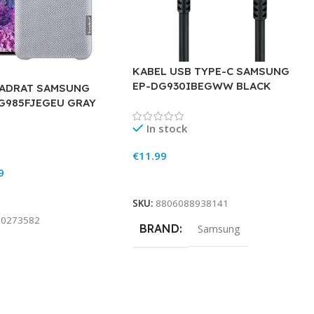
KABEL USB TYPE-C SAMSUNG
EP-DG930IBEGWW BLACK
ADRAT SAMSUNG
XG985FJEGEU GRAY
In stock
€
11.99
9
Add To Cart
rt
SKU:
8806088938141
90273582
BRAND
Samsung