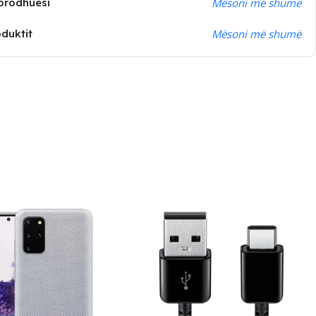
prodhuesi
Mësoni më shumë
oduktit
Mësoni më shumë