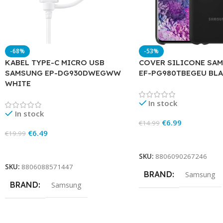
-68%
-53%
KABEL TYPE-C MICRO USB
COVER SILICONE SA
SAMSUNG EP-DG930DWEGWW
EF-PG980TBEGEU BL
WHITE
In stock
In stock
€
6.99
€
14.99
€
6.49
€
19.99
Add To Cart
Add To Cart
SKU:
8806090267246
SKU:
8806088571447
BRAND
Samsung
BRAND
Samsung