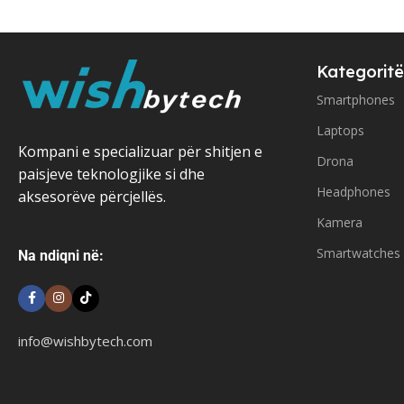
Kategoritë
Smartphones
Laptops
Kompani e specializuar për shitjen e
Drona
paisjeve teknologjike si dhe
Headphones
aksesorëve përcjellës.
Kamera
Smartwatches
Na ndiqni në:
info@wishbytech.com