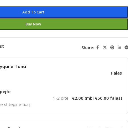
Add To Cart
Buy Now
st
Share:
dyqanet tona
Falas
pejtë
1-2 ditë
€2.00 (mbi €50.00 falas)
në shtëpinë tuaj!