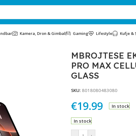
undbar
Kamera, Dron & Gimbal
Gaming
Lifestyle
Kufje & 
PLE IPHONE 16 PRO MAX CELLULARLINE CAPSULE TEMPERED GL
MBROJTESE EK
PRO MAX CELL
GLASS
SKU:
8018080483080
€
19.99
In stock
In stock
Alternative:
-
+