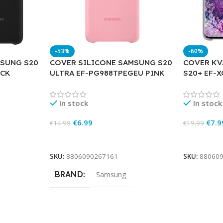
-53%
-60%
MSUNG S20
COVER SILICONE SAMSUNG S20
COVER KV
ACK
ULTRA EF-PG988TPEGEU PINK
S20+ EF-
In stock
In stock
€
6.99
€
7.9
€
14.99
€
19.99
Add To Cart
Add To Ca
SKU:
8806090267161
SKU:
88060
BRAND
Samsung