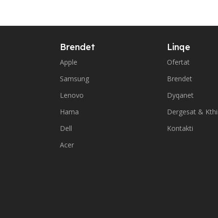
Brendet
Linqe
Apple
Ofertat
Samsung
Brendet
Lenovo
Dyqanet
Hama
Dergesat & Kth
Dell
Kontakti
Acer