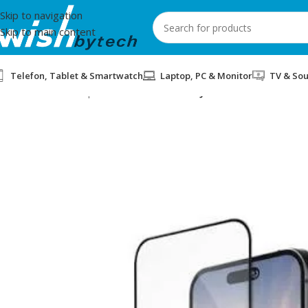
Skip to navigation
Skip to main content
Telefon, Tablet & Smartwatch
Laptop, PC & Monitor
TV & So
Home
/
Aksesorë për mobil dhe IT
/
MBROJTESE PER EKRAN PER