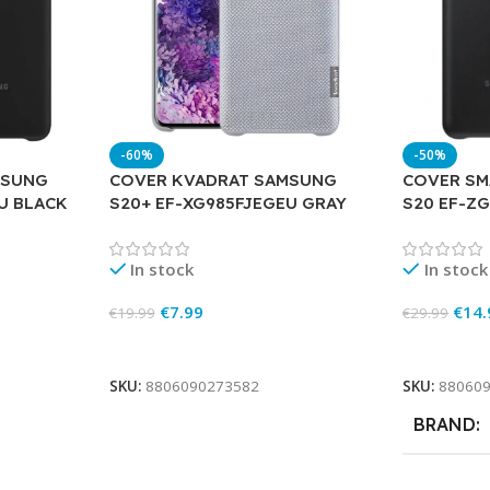
-60%
-50%
MSUNG
COVER KVADRAT SAMSUNG
COVER SM
U BLACK
S20+ EF-XG985FJEGEU GRAY
S20 EF-Z
In stock
In stock
€
7.99
€
14.
€
19.99
€
29.99
Add To Cart
Add To Ca
SKU:
8806090273582
SKU:
88060
BRAND