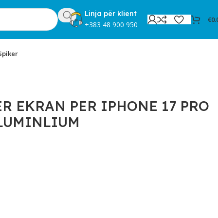
Linja për klient
€
0.
+383 48 900 950
Spiker
R EKRAN PER IPHONE 17 PRO
LUMINLIUM