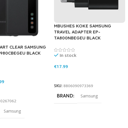
MBUSHES KOKE SAMSUNG
TRAVEL ADAPTER EP-
TA800NBEGEU BLACK
ART CLEAR SAMSUNG
G980CBEGEU BLACK
In stock
€
17.99
Add To Cart
99
SKU:
8806090973369
rt
BRAND
Samsung
90267062
Samsung