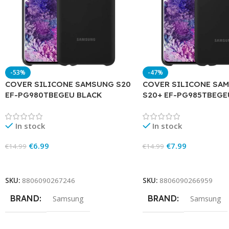
-53%
-47%
COVER SILICONE SAMSUNG S20
COVER SILICONE SA
EF-PG980TBEGEU BLACK
S20+ EF-PG985TBEGE
In stock
In stock
€
6.99
€
7.99
€
14.99
€
14.99
Add To Cart
Add To Cart
SKU:
8806090267246
SKU:
8806090266959
BRAND
BRAND
Samsung
Samsung