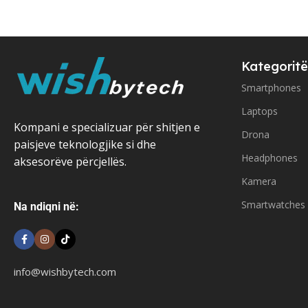
Kategoritë
Smartphones
Laptops
Kompani e specializuar për shitjen e
Drona
paisjeve teknologjike si dhe
Headphones
aksesorëve përcjellës.
Kamera
Smartwatches
Na ndiqni në:
info@wishbytech.com