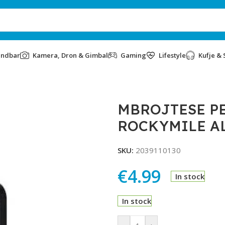
undbar
Kamera, Dron & Gimbal
Gaming
Lifestyle
Kufje & 
 IPHONE 17 PRO ROCKYMILE ALUMINLIUM
MBROJTESE PE
ROCKYMILE A
SKU:
2039110130
€
4.99
In stock
In stock
Alternative: