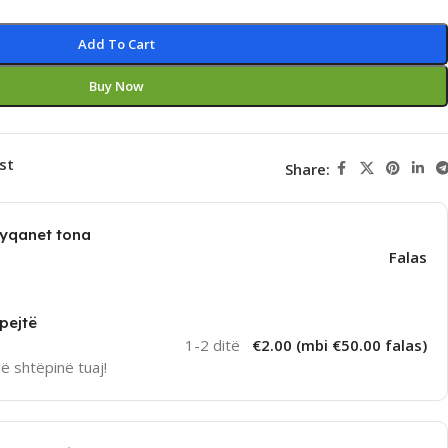
Add To Cart
Buy Now
st
Share:
dyqanet tona
Falas
pejtë
1-2 ditë
€2.00 (mbi €50.00 falas)
në shtëpinë tuaj!