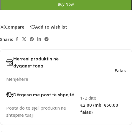
Buy Now
Compare
Add to wishlist
Share:
Merreni produktin në
dyqanet tona
Falas
Menjëherë
Dërgesa me post të shpejtë
1-2 ditë
€2.00 (mbi €50.00
Posta do të sjell produktin në
falas)
shtëpinë tuaj!