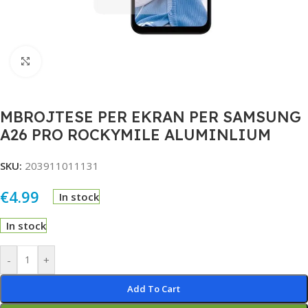
Click to enlarge
MBROJTESE PER EKRAN PER SAMSUNG
A26 PRO ROCKYMILE ALUMINLIUM
SKU:
203911011131
€
4.99
In stock
In stock
Alternative:
-
+
Add To Cart