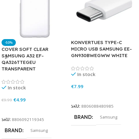
KONVERTUES TYPE-C
-50%
MICRO USB SAMSUNG EE-
COVER SOFT CLEAR
GN930BWEGWW WHITE
SAMSUNG A32 EF-
QA326TTEGEU
TRANSPARENT
In stock
€
7.99
In stock
Add To Cart
€
4.99
€
9.99
SKU:
8806088480985
Add To Cart
BRAND
Samsung
SKU:
8806092119345
BRAND
Samsung