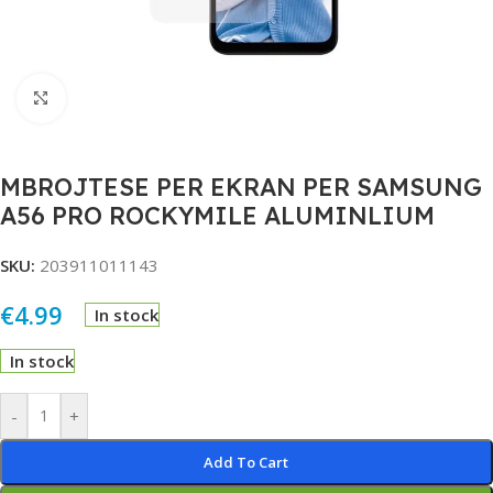
Click to enlarge
MBROJTESE PER EKRAN PER SAMSUNG
A56 PRO ROCKYMILE ALUMINLIUM
SKU:
203911011143
€
4.99
In stock
In stock
Alternative:
-
+
Add To Cart