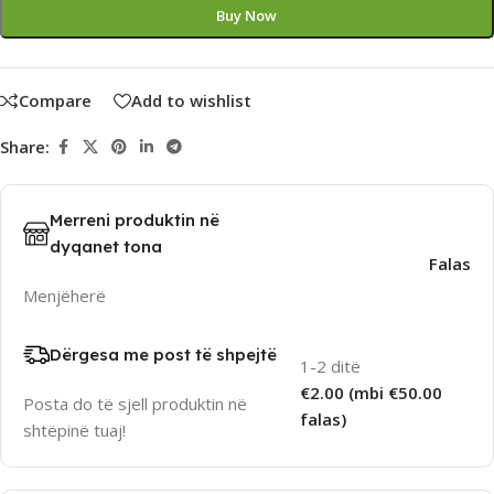
Buy Now
Compare
Add to wishlist
Share:
Merreni produktin në
dyqanet tona
Falas
Menjëherë
Dërgesa me post të shpejtë
1-2 ditë
€2.00 (mbi €50.00
Posta do të sjell produktin në
falas)
shtëpinë tuaj!