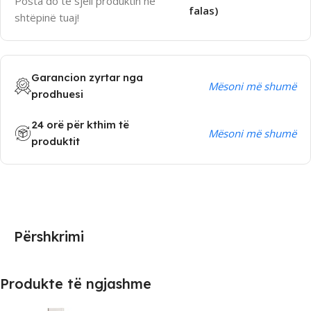
Posta do të sjell produktin në
falas)
shtëpinë tuaj!
Garancion zyrtar nga
Mësoni më shumë
prodhuesi
24 orë për kthim të
Mësoni më shumë
produktit
Përshkrimi
Produkte të ngjashme