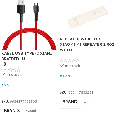
REPEATER WIRELESS
XIAOMI MI REPEATER 2 R02
WHITE
KABEL USB TYPE-C XIAMI
BRAIDED 1M
In stock
In stock
€
12.99
Add To Cart
€
6.99
Add To Cart
SKU:
6954176832214
BRAND
SKU:
6934177703805
Xiaomi
BRAND
Xiaomi