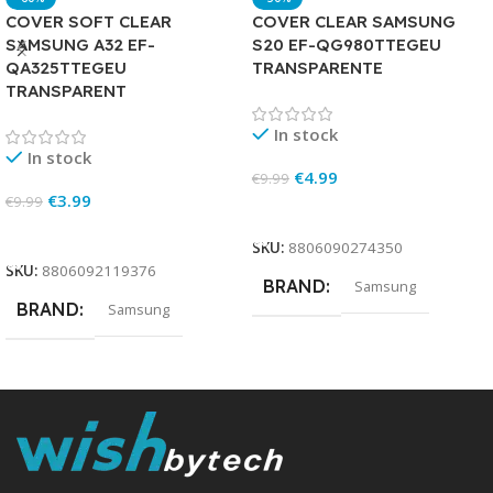
COVER SOFT CLEAR
COVER CLEAR SAMSUNG
SAMSUNG A32 EF-
S20 EF-QG980TTEGEU
QA325TTEGEU
TRANSPARENTE
TRANSPARENT
In stock
In stock
€
4.99
€
9.99
€
3.99
€
9.99
Add To Cart
Add To Cart
SKU:
8806090274350
SKU:
8806092119376
BRAND
Samsung
BRAND
Samsung