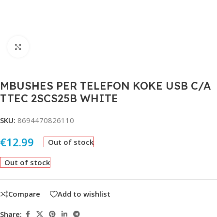
Click to enlarge
MBUSHES PER TELEFON KOKE USB C/A
TTEC 2SCS25B WHITE
SKU:
8694470826110
€
12.99
Out of stock
Out of stock
Compare
Add to wishlist
Share: