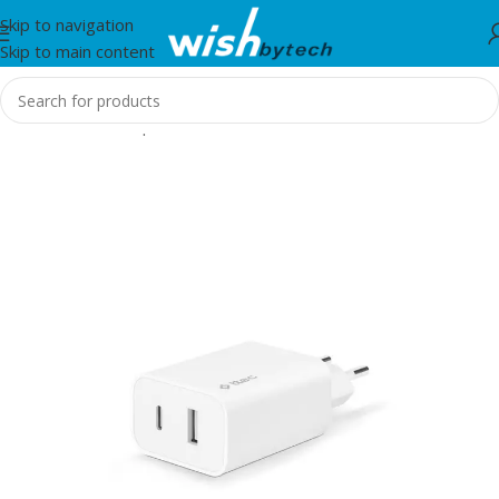
Skip to navigation
Skip to main content
Home
/
Aksesorë për telefon, tablet dhe smartwatch
/
TTEC