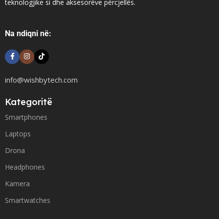
teknologjike si dhe aksesorëve përcjellës.
Na ndiqni në:
info@wishbytech.com
Kategoritë
Smartphones
Laptops
Drona
Headphones
Kamera
Smartwatches