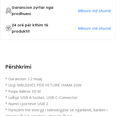
Garancion zyrtar nga
Mësoni më shumë
prodhuesi
24 orë për kthim të
Mësoni më shumë
produktit
Përshkrimi
* Garancion: 12 muaj
* Lloji: MBUSHËS PËR VETURË HAMA 30W
* Fuqia dalëse 30 W
* Lidhja: USB A Socket, USB-C-Connector
* Numri i porteve USB 2
* Furnizimi me energji i teknologjisë së ngarkimit, karikim i