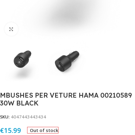
Click to enlarge
MBUSHES PER VETURE HAMA 00210589
30W BLACK
SKU:
4047443443434
€
15.99
Out of stock