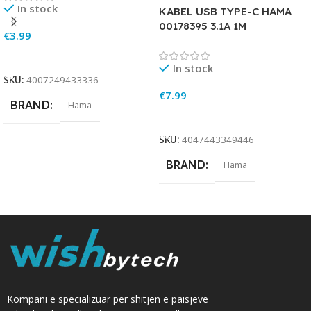
In stock
KABEL USB TYPE-C HAMA
00178395 3.1A 1M
€
3.99
Add To Cart
In stock
SKU:
4007249433336
€
7.99
BRAND
Hama
Add To Cart
SKU:
4047443349446
BRAND
Hama
Kompani e specializuar për shitjen e paisjeve