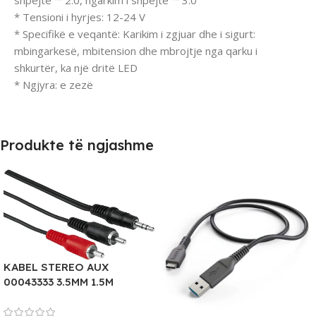
shpejtë ™ 2.0, ngarkim i shpejtë ™ 3.0
* Tensioni i hyrjes: 12-24 V
* Specifikë e veqantë: Karikim i zgjuar dhe i sigurt:
mbingarkesë, mbitension dhe mbrojtje nga qarku i
shkurtër, ka një dritë LED
* Ngjyra: e zezë
Produkte të ngjashme
KABEL STEREO AUX
00043333 3.5MM 1.5M