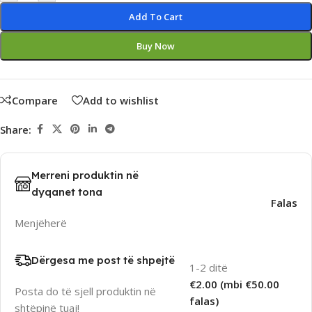
Add To Cart
Buy Now
Compare
Add to wishlist
Share:
Merreni produktin në
dyqanet tona
Falas
Menjëherë
Dërgesa me post të shpejtë
1-2 ditë
€2.00 (mbi €50.00
Posta do të sjell produktin në
falas)
shtëpinë tuaj!