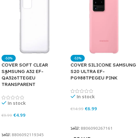
-50%
-53%
COVER SOFT CLEAR
COVER SILICONE SAMSUNG
SAMSUNG A32 EF-
S20 ULTRA EF-
QA326TTEGEU
PG988TPEGEU PINK
TRANSPARENT
In stock
In stock
€
6.99
€
14.99
€
4.99
€
9.99
Add To Cart
Add To Cart
SKU:
8806090267161
SKU:
8806092119345