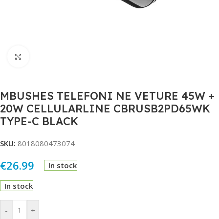
Click to enlarge
MBUSHES TELEFONI NE VETURE 45W +
20W CELLULARLINE CBRUSB2PD65WK
TYPE-C BLACK
SKU:
8018080473074
€
26.99
In stock
In stock
Alternative:
-
+