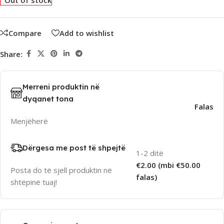
Out of stock
Compare
Add to wishlist
Share:
Merreni produktin në
dyqanet tona
Falas
Menjëherë
Dërgesa me post të shpejtë
1-2 ditë
€2.00 (mbi €50.00
Posta do të sjell produktin në
falas)
shtëpinë tuaj!