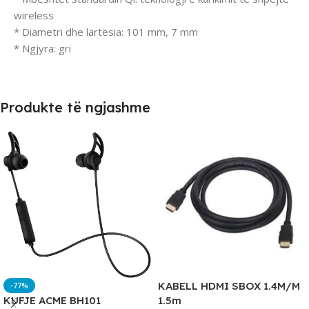
wireless
* Diametri dhe lartësia: 101 mm, 7 mm
* Ngjyra: gri
Produkte të ngjashme
KABELL HDMI SBOX 1.4M/M
-77%
KUFJE ACME BH101
1.5m