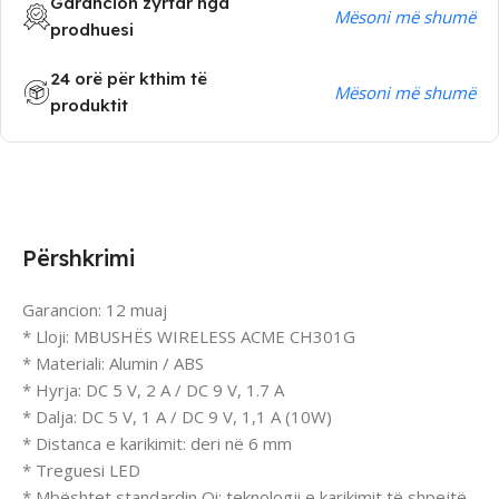
Garancion zyrtar nga
Mësoni më shumë
prodhuesi
24 orë për kthim të
Mësoni më shumë
produktit
Përshkrimi
Garancion: 12 muaj
* Lloji: MBUSHËS WIRELESS ACME CH301G
* Materiali: Alumin / ABS
* Hyrja: DC 5 V, 2 A / DC 9 V, 1.7 A
* Dalja: DC 5 V, 1 A / DC 9 V, 1,1 A (10W)
* Distanca e karikimit: deri në 6 mm
* Treguesi LED
* Mbështet standardin Qi: teknologji e karikimit të shpejtë