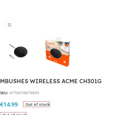
Click to enlarge
MBUSHES WIRELESS ACME CH301G
SKU:
4770070879955
€
14.99
Out of stock