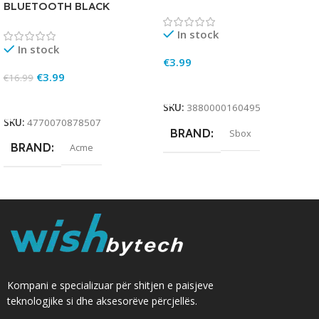
BLUETOOTH BLACK
In stock
In stock
€
3.99
€
3.99
€
16.99
Add To Cart
Add To Cart
SKU:
3880000160495
SKU:
4770070878507
BRAND
Sbox
BRAND
Acme
Kompani e specializuar për shitjen e paisjeve
teknologjike si dhe aksesorëve përcjellës.