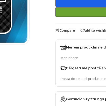
Compare
Add to wishli
Merreni produktin në 
Menjëherë
Dërgesa me post të sh
Posta do të sjell produktin 
Garancion zyrtar nga 