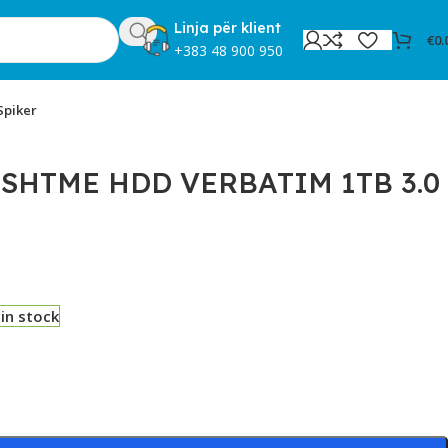
Linja për klient
€
0.
+383 48 900 950
Spiker
SHTME HDD VERBATIM 1TB 3.0
 in stock