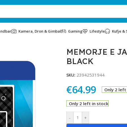
undbar
Kamera, Dron & Gimbal
Gaming
Lifestyle
Kufje & 
ERBATIM 1TB 3.0 BLACK
MEMORJE E JA
BLACK
SKU:
23942531944
€
64.99
Only 2 left
Only 2 left in stock
Alternative:
-
+