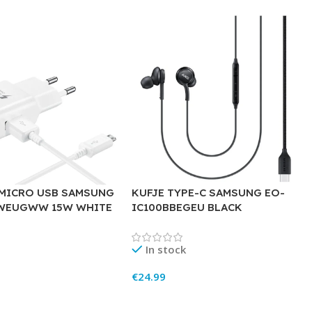
MICRO USB SAMSUNG
KUFJE TYPE-C SAMSUNG EO-
EWEUGWW 15W WHITE
IC100BBEGEU BLACK
In stock
€
24.99
rt
Add To Cart