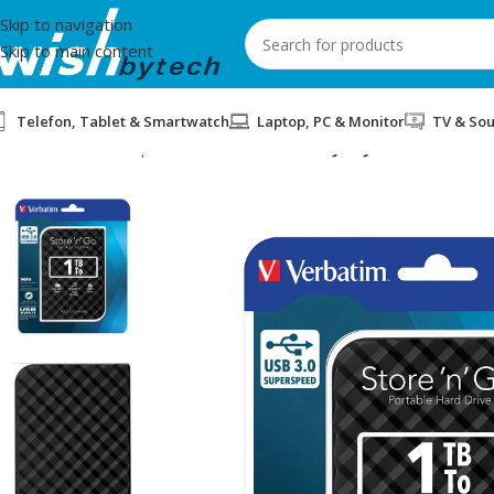
Skip to navigation
Skip to main content
Telefon, Tablet & Smartwatch
Laptop, PC & Monitor
TV & So
Home
/
Aksesorë për mobil dhe IT
/
MEMORJE E JASHTME HDD V