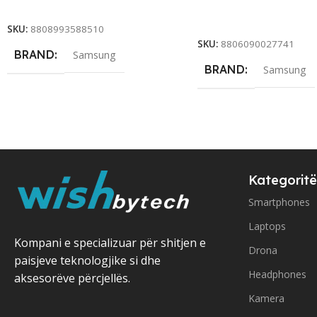
Add To Cart
Add To Cart
SKU:
8808993588510
SKU:
8806090027741
BRAND
Samsung
BRAND
Samsung
Kategoritë
Smartphones
Laptops
Kompani e specializuar për shitjen e
Drona
paisjeve teknologjike si dhe
Headphones
aksesorëve përcjellës.
Kamera