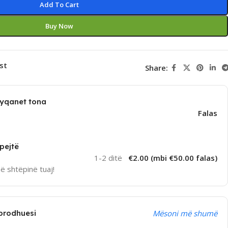
Add To Cart
Buy Now
st
Share:
dyqanet tona
Falas
pejtë
1-2 ditë
€2.00 (mbi €50.00 falas)
në shtëpinë tuaj!
prodhuesi
Mësoni më shumë