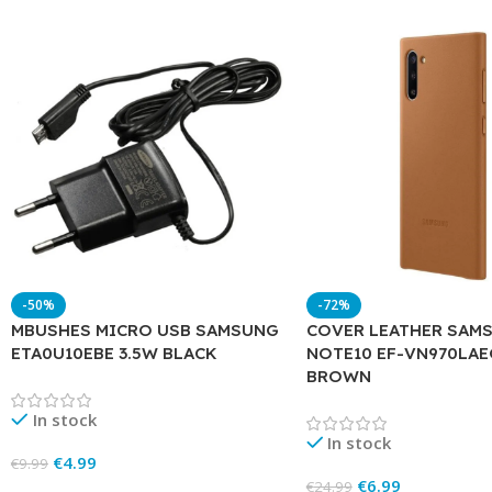
-50%
-72%
MBUSHES MICRO USB SAMSUNG
COVER LEATHER SAM
ETA0U10EBE 3.5W BLACK
NOTE10 EF-VN970LA
BROWN
In stock
In stock
€
4.99
€
9.99
€
6.99
€
24.99