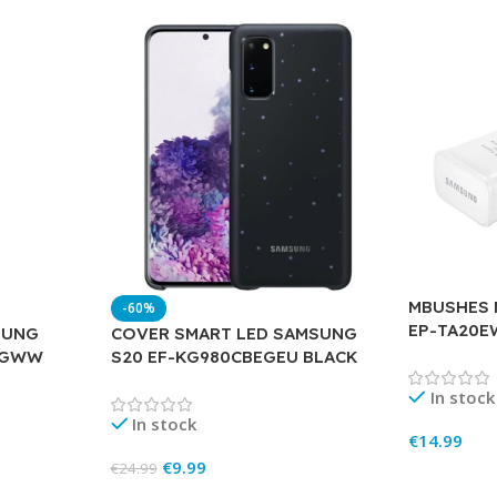
MBUSHES 
-60%
EP-TA20
SUNG
COVER SMART LED SAMSUNG
EGWW
S20 EF-KG980CBEGEU BLACK
In stock
In stock
€
14.99
€
9.99
€
24.99
Add To Ca