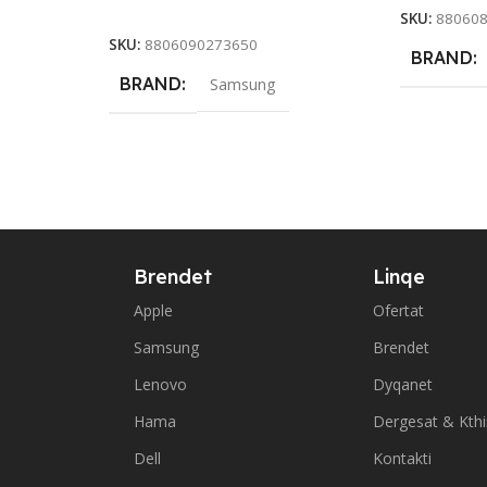
Add To Cart
SKU:
88060
SKU:
8806090273650
BRAND
BRAND
Samsung
Brendet
Linqe
Apple
Ofertat
Samsung
Brendet
Lenovo
Dyqanet
Hama
Dergesat & Kth
Dell
Kontakti