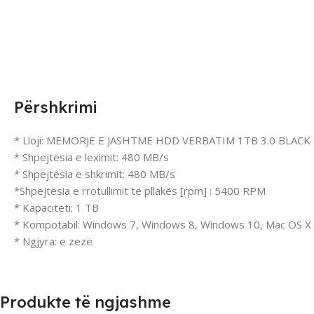
Përshkrimi
* Lloji: MEMORJE E JASHTME HDD VERBATIM 1TB 3.0 BLACK
* Shpejtësia e leximit: 480 MB/s
* Shpejtësia e shkrimit: 480 MB/s
*Shpejtësia e rrotullimit të pllakës [rpm] : 5400 RPM
* Kapaciteti: 1 TB
* Kompotabil: Windows 7, Windows 8, Windows 10, Mac OS X 
* Ngjyra: e zezë
Produkte të ngjashme