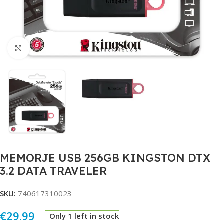
Click to enlarge
MEMORJE USB 256GB KINGSTON DTX
3.2 DATA TRAVELER
SKU:
740617310023
€
29.99
Only 1 left in stock