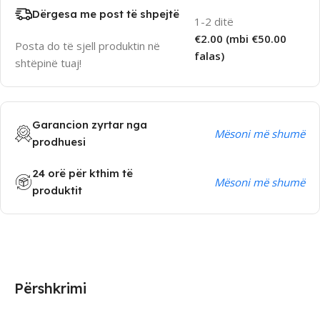
Dërgesa me post të shpejtë
1-2 ditë
€2.00 (mbi €50.00
Posta do të sjell produktin në
falas)
shtëpinë tuaj!
Garancion zyrtar nga
Mësoni më shumë
prodhuesi
24 orë për kthim të
Mësoni më shumë
produktit
Përshkrimi