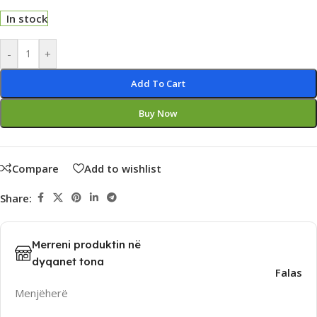
In stock
Alternative:
-
+
Add To Cart
Buy Now
Compare
Add to wishlist
Share:
Merreni produktin në
dyqanet tona
Falas
Menjëherë