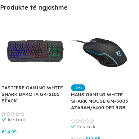
Produkte të ngjashme
TASTIERE GAMING WHITE
-40%
SHARK DAKOTA GK-2105
MAUS GAMING WHITE
BLACK
SHARK MOUSE GM-5003
AZARAH/6400 DPI RGB
In stock
In stock
€
14.99
€
17.99
€
29.99