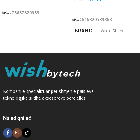
Add To Cart
Add To Cart
SKU:
73637326933
SKU:
616320539368
BRAND
White Shark
Kompani e specializuar për shitjen e paisjeve
teknologjike si dhe aksesorëve përcjellës.
Na ndiqni në: