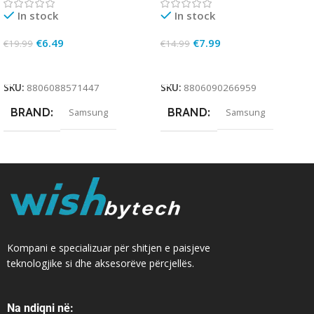
In stock
In stock
€
6.49
€
7.99
€
19.99
€
14.99
Add To Cart
Add To Cart
SKU:
8806088571447
SKU:
8806090266959
BRAND
BRAND
Samsung
Samsung
Kompani e specializuar për shitjen e paisjeve
teknologjike si dhe aksesorëve përcjellës.
Na ndiqni në: