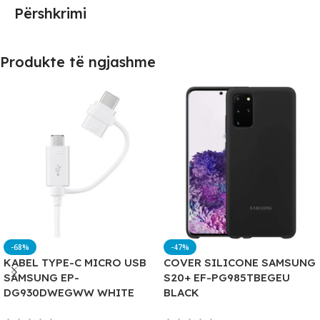
Përshkrimi
Produkte të ngjashme
-68%
-47%
KABEL TYPE-C MICRO USB
COVER SILICONE SAMSUNG
SAMSUNG EP-
S20+ EF-PG985TBEGEU
DG930DWEGWW WHITE
BLACK