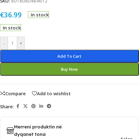
SKU:
8018080484612
€
36.99
In stock
In stock
Alternative:
-
+
Add To Cart
Buy Now
Compare
Add to wishlist
Share:
Merreni produktin në
dyqanet tona