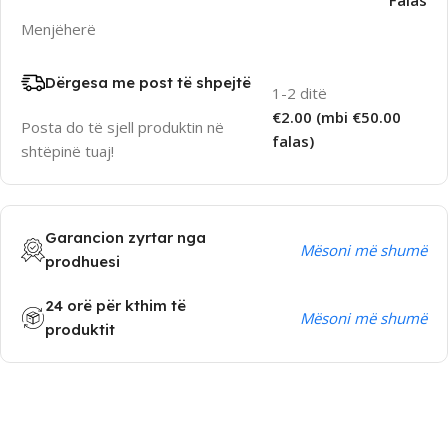
Falas
Menjëherë
Dërgesa me post të shpejtë
1-2 ditë
€2.00 (mbi €50.00
Posta do të sjell produktin në
falas)
shtëpinë tuaj!
Garancion zyrtar nga
Mësoni më shumë
prodhuesi
24 orë për kthim të
Mësoni më shumë
produktit