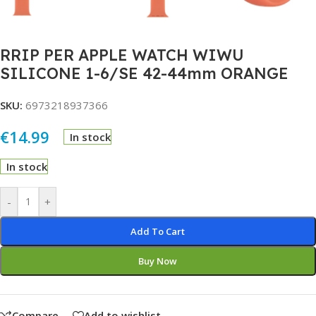
RRIP PER APPLE WATCH WIWU
SILICONE 1-6/SE 42-44mm ORANGE
SKU:
6973218937366
€
14.99
In stock
In stock
Alternative:
-
+
Add To Cart
Buy Now
Compare
Add to wishlist