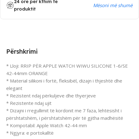
24 orë për kthim të
Mësoni më shumë
produktit
Përshkrimi
* Lloji: RRIP PËR APPLE WATCH WIWU SILICONE 1-6/SE
42-44mm ORANGE
* Material silikoni i fortë, fleksibël, dizajn i thjeshtë dhe
elegant
* Rezistent ndaj përkuljeve dhe thyerjeve
* Rezistente ndaj ujit
* Dizajni i rregullimit të kordonit me 7 faza, lehtësisht i
përshtatshëm, i përshtatshëm për të gjitha madhësitë
* Kompotabil: Apple Watch 42-44 mm
* Ngjyra: e portokalltë