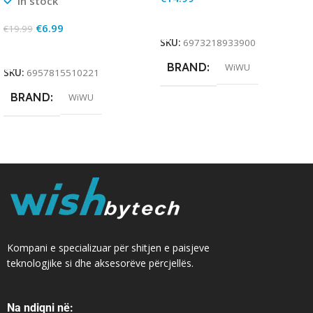
In stock
Add To Cart
€
6.99
€
19.99
SKU:
6973218933900
Add To Cart
BRAND
WiWU
SKU:
6957815510221
BRAND
WiWU
Kompani e specializuar për shitjen e paisjeve
teknologjike si dhe aksesorëve përcjellës.
Na ndiqni në: