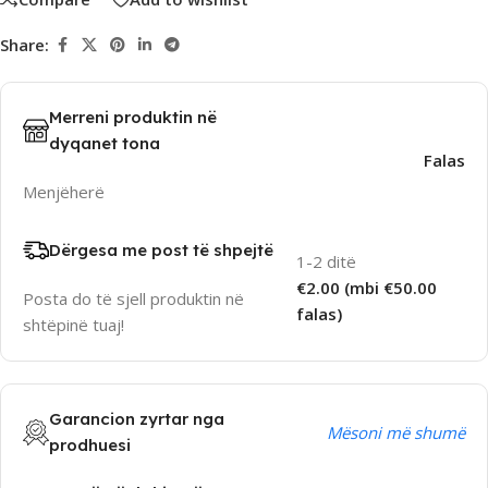
Share:
Merreni produktin në
dyqanet tona
Falas
Menjëherë
Dërgesa me post të shpejtë
1-2 ditë
€2.00 (mbi €50.00
Posta do të sjell produktin në
falas)
shtëpinë tuaj!
Garancion zyrtar nga
Mësoni më shumë
prodhuesi