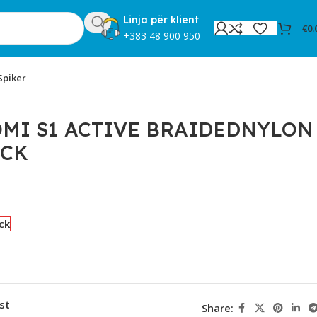
Linja për klient
€
0.
+383 48 900 950
Spiker
OMI S1 ACTIVE BRAIDEDNYLON
ACK
ck
st
Share: