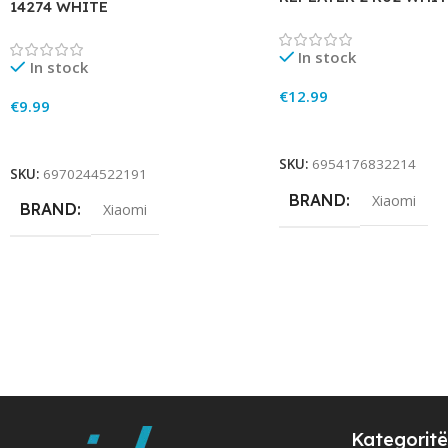
14274 WHITE
In stock
In stock
€
12.99
€
9.99
Add To Cart
Add To Cart
SKU:
6954176832214
SKU:
6970244522191
BRAND
Xiaomi
BRAND
Xiaomi
Kategoritë