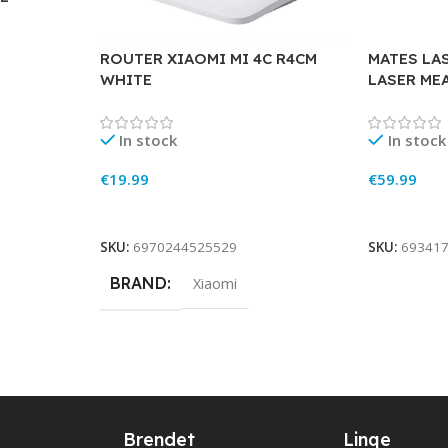
ROUTER XIAOMI MI 4C R4CM
MATES LA
WHITE
LASER ME
In stock
In stock
€
19.99
€
59.99
Add To Cart
Add To Ca
SKU:
6970244525529
SKU:
69341
BRAND
Xiaomi
Brendet
Linqe