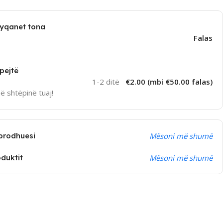
dyqanet tona
Falas
pejtë
1-2 ditë
€2.00 (mbi €50.00 falas)
në shtëpinë tuaj!
prodhuesi
Mësoni më shumë
oduktit
Mësoni më shumë