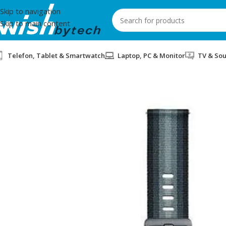
Skip to navigation
Skip to main content
Telefon, Tablet & Smartwatch
Laptop, PC & Monitor
TV & So
Home
/
Xiaomi
/
RRIP PER XIAOMI S1 ACTIVE BRAIDEDNYLON GR