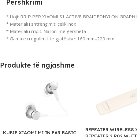
Përshkrimi
* Lloji: RRIP PER XIAOMI S1 ACTIVE BRAIDEDNYLON GRAPH
* Materiali i shtrëngimit: çelik inox
* Materiali i rripit: Najloni me gërsheta
* Gama e rregullimit të gjatësisë: 160 mm–220 mm
Produkte të ngjashme
REPEATER WIRELESS 
KUFJE XIAOMI MI IN EAR BASIC
REPEATER 2 R02 WHIT