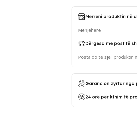
Merreni produktin në 
Menjëherë
Dërgesa me post të sh
Posta do të sjell produktin 
Garancion zyrtar nga 
24 orë për kthim të pr