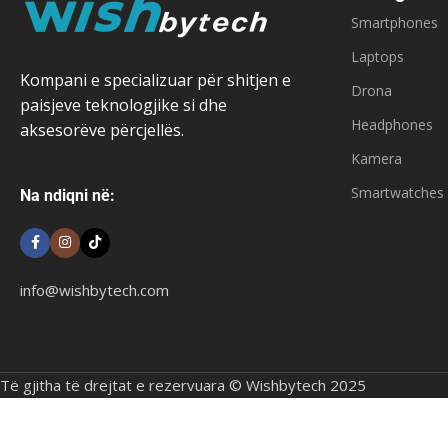
Smartphones
Laptops
Kompani e specializuar për shitjen e
Drona
paisjeve teknologjike si dhe
Headphones
aksesorëve përcjellës.
Kamera
Smartwatches
Na ndiqni në:
info@wishbytech.com
Të gjitha të drejtat e rezervuara © Wishbytech 2025