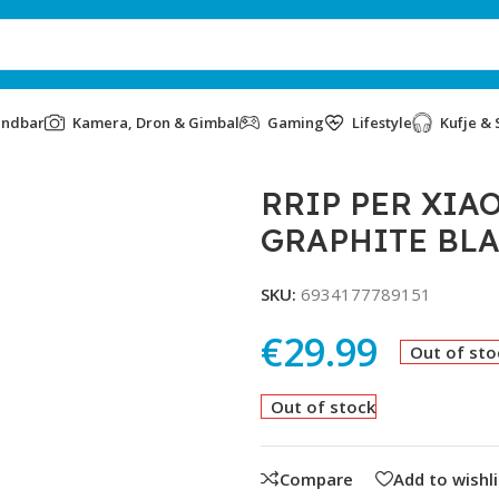
undbar
Kamera, Dron & Gimbal
Gaming
Lifestyle
Kufje & 
APHITE BLACK
RRIP PER XIA
GRAPHITE BL
SKU:
6934177789151
€
29.99
Out of sto
Out of stock
Compare
Add to wishli