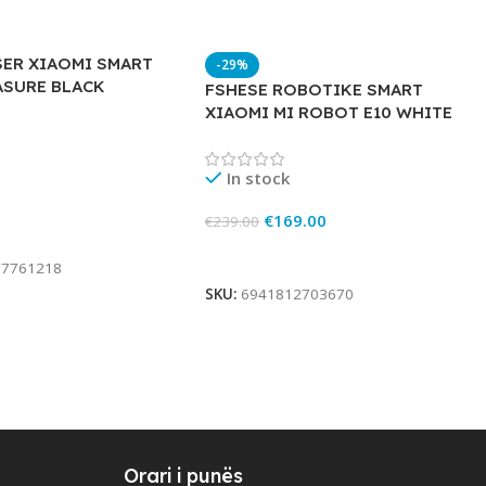
SER XIAOMI SMART
-29%
ASURE BLACK
FSHESE ROBOTIKE SMART
XIAOMI MI ROBOT E10 WHITE
In stock
€
169.00
€
239.00
rt
Add To Cart
77761218
SKU:
6941812703670
Orari i punës