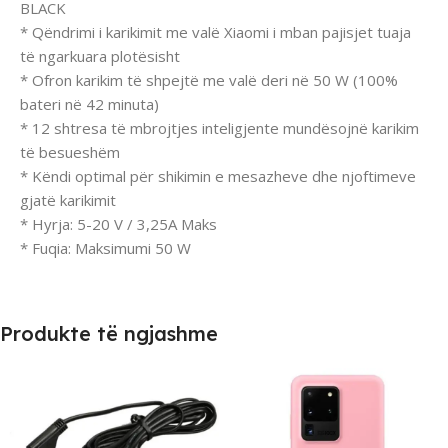
BLACK
* Qëndrimi i karikimit me valë Xiaomi i mban pajisjet tuaja
të ngarkuara plotësisht
* Ofron karikim të shpejtë me valë deri në 50 W (100%
bateri në 42 minuta)
* 12 shtresa të mbrojtjes inteligjente mundësojnë karikim
të besueshëm
* Këndi optimal për shikimin e mesazheve dhe njoftimeve
gjatë karikimit
* Hyrja: 5-20 V / 3,25A Maks
* Fuqia: Maksimumi 50 W
Produkte të ngjashme