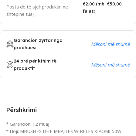
€2.00 (mbi €50.00
Posta do të sjell produktin në
falas)
shtëpinë tuaj!
Garancion zyrtar nga
Mësoni më shumë
prodhuesi
24 orë për kthim të
Mësoni më shumë
produktit
Përshkrimi
* Garancion: 12 muaj
* Lloji: MBUSHES DHE MBAJTES WIRELES XIAOMI 50W