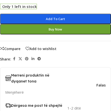
Only 1 left in stock
Alternative:
Add To Cart
Buy Now
Compare
Add to wishlist
Share:
Merreni produktin në
dyqanet tona
Falas
Menjëherë
Dërgesa me post të shpejtë
1-2 ditë