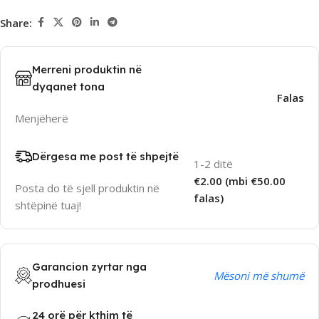
Share:
Merreni produktin në
dyqanet tona
Falas
Menjëherë
Dërgesa me post të shpejtë
1-2 ditë
€2.00 (mbi €50.00
Posta do të sjell produktin në
falas)
shtëpinë tuaj!
Garancion zyrtar nga
Mësoni më shumë
prodhuesi
24 orë për kthim të