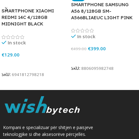
SMARTPHONE SAMSUNG
SMARTPHONE XIAOMI
A56 8/128GB SM-
REDMI 14C 4/128GB
A566BLIAEUC LIGHT PINK
MIDNIGHT BLACK
In stock
In stock
€
399.00
€
499.00
€
129.00
Add To Cart
Add To Cart
SKU:
8806095982748
SKU:
6941812798218
Kompani e specializuar për shitjen e paisjeve
teknologjike si dhe aksesorëve përcjellës.