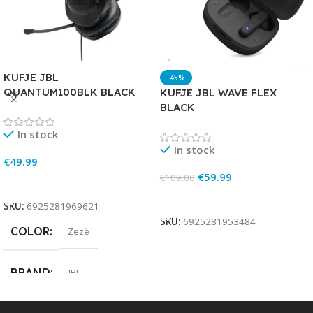
KUFJE JBL
-45%
QUANTUM100BLK BLACK
KUFJE JBL WAVE FLEX
BLACK
In stock
In stock
€
49.99
€
59.99
€
109.00
Add To Cart
Add To Cart
SKU:
6925281969621
SKU:
6925281953484
COLOR
Zezë
BRAND
JBL