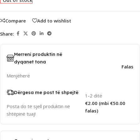
Out of stock
Compare
Add to wishlist
Share:
Merreni produktin në
dyqanet tona
Falas
Menjëherë
Dërgesa me post të shpejtë
1-2 ditë
€2.00 (mbi €50.00
Posta do të sjell produktin në
falas)
shtëpinë tuaj!