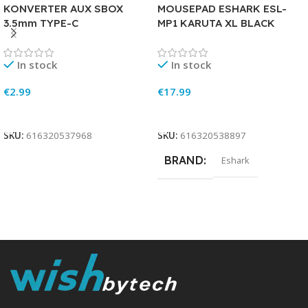
KONVERTER AUX SBOX
MOUSEPAD ESHARK ESL-
3.5mm TYPE-C
MP1 KARUTA XL BLACK
In stock
In stock
€
2.99
€
17.99
Add To Cart
Add To Cart
SKU:
616320537968
SKU:
616320538897
BRAND
Eshark