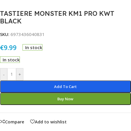
TASTIERE MONSTER KM1 PRO KWT
BLACK
SKU:
6973436040831
€
9.99
In stock
In stock
Alternative:
-
+
Add To Cart
Buy Now
Compare
Add to wishlist