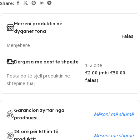
Share:
Merreni produktin në
dyqanet tona
Falas
Menjëherë
Dërgesa me post të shpejtë
1-2 ditë
€2.00 (mbi €50.00
Posta do të sjell produktin në
falas)
shtëpinë tuaj!
Garancion zyrtar nga
Mësoni më shumë
prodhuesi
24 orë për kthim të
Mësoni më shumë
produktit