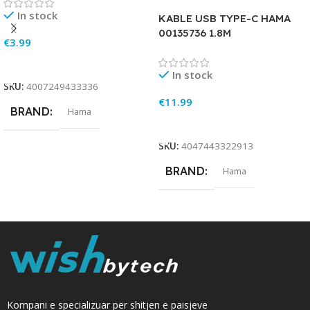
In stock
KABLE USB TYPE-C HAMA
00135736 1.8M
€
3.99
Add To Cart
In stock
SKU:
4007249433336
€
11.99
BRAND
Hama
Add To Cart
SKU:
4047443322913
BRAND
Hama
Kompani e specializuar për shitjen e paisjeve