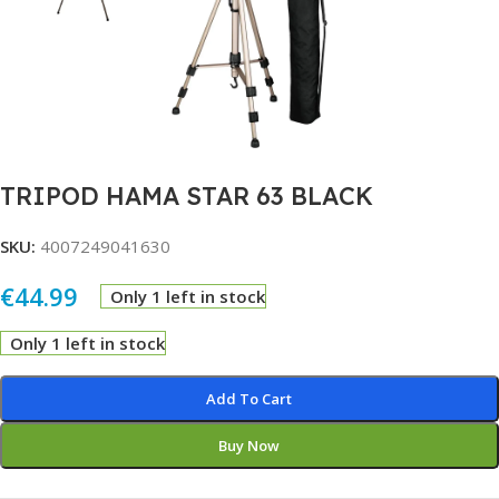
TRIPOD HAMA STAR 63 BLACK
SKU:
4007249041630
€
44.99
Only 1 left in stock
Only 1 left in stock
Alternative:
Add To Cart
Buy Now