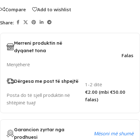
Compare
Add to wishlist
Share:
Merreni produktin në
dyqanet tona
Falas
Menjëherë
Dërgesa me post të shpejtë
1-2 ditë
€2.00 (mbi €50.00
Posta do të sjell produktin në
falas)
shtëpinë tuaj!
Garancion zyrtar nga
Mësoni më shumë
prodhuesi