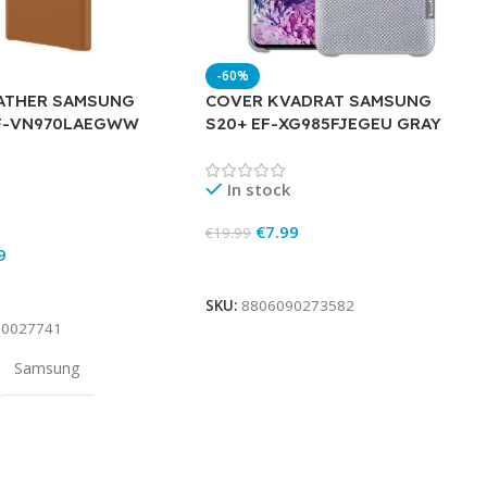
-60%
ATHER SAMSUNG
COVER KVADRAT SAMSUNG
F-VN970LAEGWW
S20+ EF-XG985FJEGEU GRAY
In stock
€
7.99
€
19.99
9
Add To Cart
rt
SKU:
8806090273582
90027741
Samsung