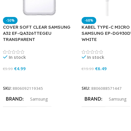
-50%
-68%
COVER SOFT CLEAR SAMSUNG
KABEL TYPE-C MICRO
A32 EF-QA326TTEGEU
SAMSUNG EP-DG93
TRANSPARENT
WHITE
In stock
In stock
€
4.99
€
6.49
€
9.99
€
19.99
Add To Cart
Add To Cart
SKU:
8806092119345
SKU:
8806088571447
BRAND
BRAND
Samsung
Samsung