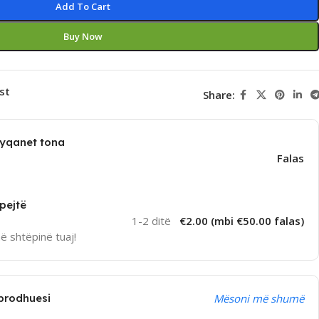
Add To Cart
Buy Now
st
Share:
dyqanet tona
Falas
pejtë
1-2 ditë
€2.00 (mbi €50.00 falas)
në shtëpinë tuaj!
prodhuesi
Mësoni më shumë