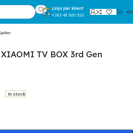
Linja për klient
€
0.
+383 48 900 950
Spiker
XIAOMI TV BOX 3rd Gen
In stock