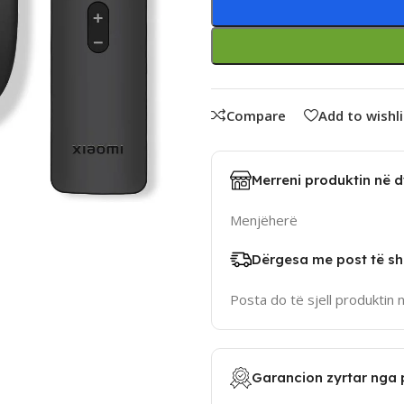
Compare
Add to wishli
Merreni produktin në 
Menjëherë
Dërgesa me post të sh
Posta do të sjell produktin 
Garancion zyrtar nga 