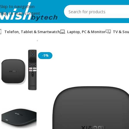
Skip to navigation
Skip to main content
Telefon, Tablet & Smartwatch
Laptop, PC & Monitor
TV & So
Home
/
Aksesorë për mobil dhe IT
/
ANDROID BOX XIAOMI TV B
-9%