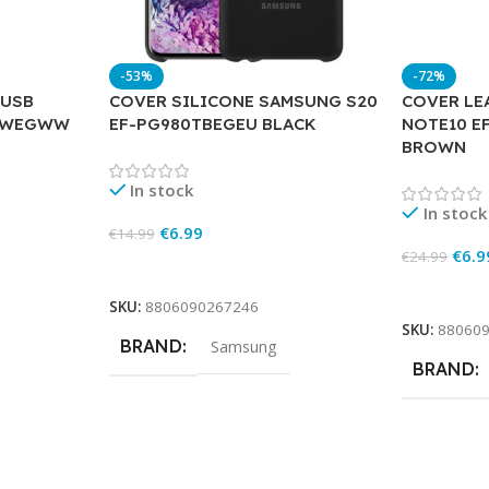
-53%
-72%
 USB
COVER SILICONE SAMSUNG S20
COVER LE
0DWEGWW
EF-PG980TBEGEU BLACK
NOTE10 E
BROWN
In stock
In stock
€
6.99
€
14.99
€
6.9
€
24.99
Add To Cart
Add To Ca
SKU:
8806090267246
SKU:
88060
BRAND
Samsung
BRAND