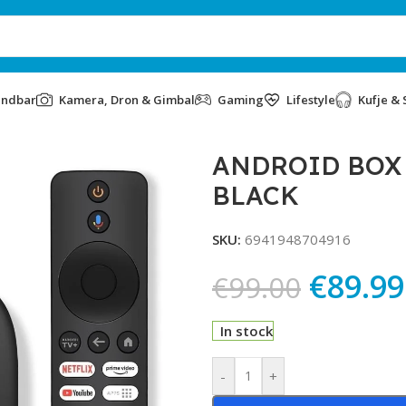
undbar
Kamera, Dron & Gimbal
Gaming
Lifestyle
Kufje & 
OX 3rd Gen BLACK
ANDROID BOX 
BLACK
SKU:
6941948704916
€
89.99
€
99.00
In stock
Alternative:
-
+