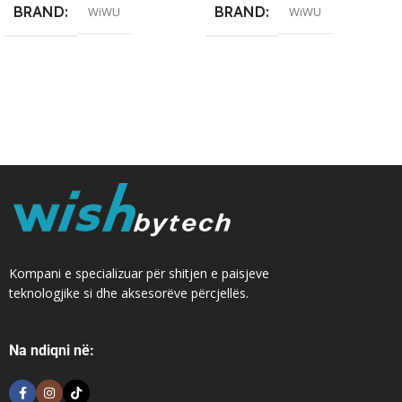
BRAND
BRAND
WiWU
WiWU
Kompani e specializuar për shitjen e paisjeve
teknologjike si dhe aksesorëve përcjellës.
Na ndiqni në: