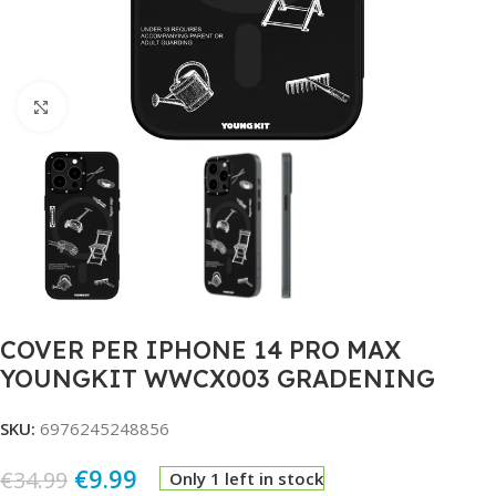
Click to enlarge
COVER PER IPHONE 14 PRO MAX
YOUNGKIT WWCX003 GRADENING
SKU:
6976245248856
€
9.99
€
34.99
Only 1 left in stock