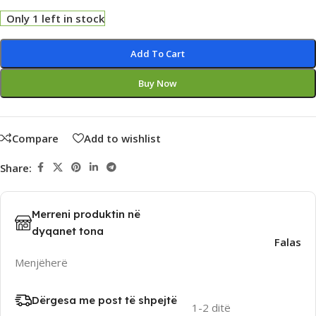
Only 1 left in stock
Alternative:
Add To Cart
Buy Now
Compare
Add to wishlist
Share:
Merreni produktin në
dyqanet tona
Falas
Menjëherë
Dërgesa me post të shpejtë
1-2 ditë