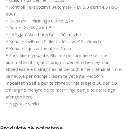
* Grila: 1 / 2s deri në 1 / 250s
* Kontrolli i ekspozimit: Automatik – Lv 5,0 deri 14,5 (ISO
800)
* Diapazoni i blicit: nga 0,3 në 2,7m
* Bateri: 2 LR6 / AA 1,5
* Jetëgjatësia e baterisë : 100 imazhe
* Koha e zhvillimit të filmit: afërsisht 90 sekonda
* Koha e fikjes automatike: 5 min.
* Specifikë e veqantë: Blici me performancë të lartë
automatikisht llogarit ndriçimin përreth dhe rregullon
shpejtësinë e diafragmës në përputhje me rrethanat – nuk
ka nevojë për ndonjë cilësim të veçantë. Përdorni
modalitetin Selfie për të shkrepur një subjekt 30 deri 50
cm larg në mënyrë që të merrni një pamje të qartë nga
afër çdo herë.
* Ngjyra: e vjollce
Produkte të ngjashme