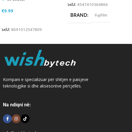
SKU:
4547410364866
€
9.99
BRAND
Fujifilm
Add To Cart
SKU:
8691012547809
Kompani e specializuar për shitjen e paisjeve
teknologjike si dhe aksesorëve përcjellës.
Na ndiqni në: