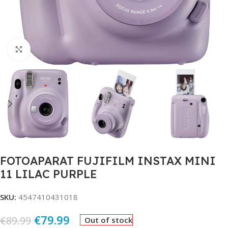
Click to enlarge
FOTOAPARAT FUJIFILM INSTAX MINI
11 LILAC PURPLE
SKU:
4547410431018
€
79.99
€
89.99
Out of stock