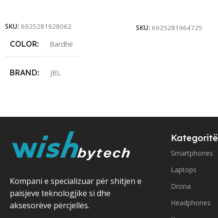
Add To Cart
Add To Cart
SKU:
6925281928062
SKU:
6925281964725
COLOR
Bardhë
BRAND
JBL
Kategoritë
Smartphones
Laptops
Kompani e specializuar për shitjen e
Drona
paisjeve teknologjike si dhe
Headphones
aksesorëve përcjellës.