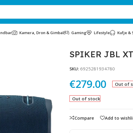
undbar
Kamera, Dron & Gimbal
Gaming
Lifestyle
Kufje & 
SPIKER JBL X
SKU:
6925281934780
€
279.00
Out of 
Out of stock
Compare
Add to wishli