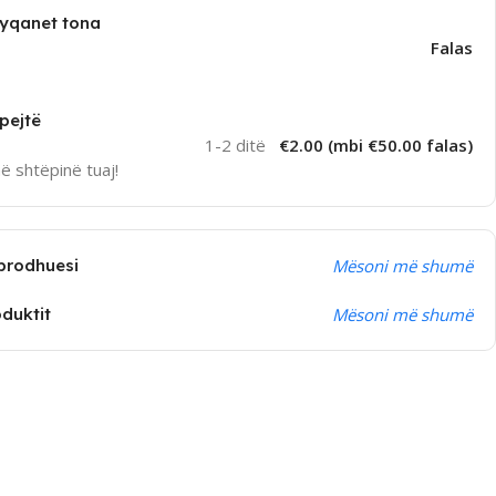
dyqanet tona
Falas
pejtë
1-2 ditë
€2.00 (mbi €50.00 falas)
në shtëpinë tuaj!
prodhuesi
Mësoni më shumë
oduktit
Mësoni më shumë