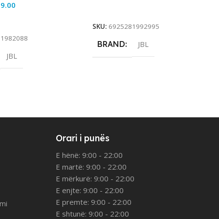
9.00
Add To Cart
rt
SKU:
6925281992995
81982088
BRAND
JBL
JBL
Orari i punës
E hënë: 9:00 - 22:00
E martë: 9:00 - 22:00
E mërkurë: 9:00 - 22:00
E enjte: 9:00 - 22:00
E premte: 9:00 - 22:00
imi
E shtunë: 9:00 - 22:00