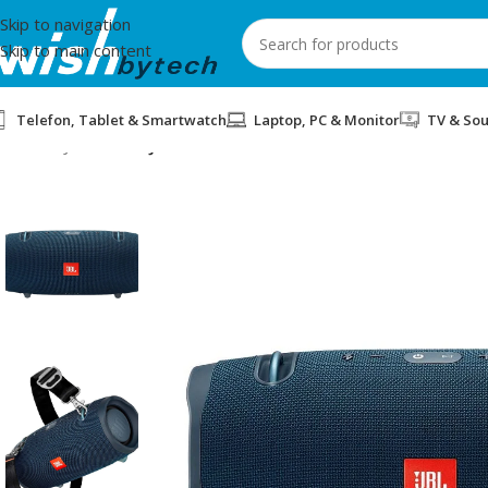
Skip to navigation
Skip to main content
Telefon, Tablet & Smartwatch
Laptop, PC & Monitor
TV & So
Home
/
JBL
/
SPIKER JBL XTREME2BLU BLUE