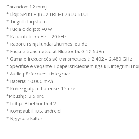
Garancion: 12 muaj
* Lloji: SPIKER JBL XTREME2BLU BLUE
* Tingull i fuqishëm
* Fuqia e daljes: 40 w
* Kapaciteti: 55 Hz – 20 kHz
* Raporti i sinjalit ndaj zhurmës: 80 dB
* Fuqia e transmetuesit Bluetooth: 0-12,5dBm
* Gama e frekuencës së transmetuesit: 2,402 – 2,480 GHz
* Specifikë e veqantë: I papërshkueshëm nga uji, integrimi i ndi
* Audio përforcues: i integruar
* Bateria: 10.000 mAh
* Kohezgjatja e baterise: 15 orë
*Mbushja: 3.5 orë
* Lidhja: Bluethooth 4.2
* Kompatibil: iOS, android
* Ngjyra: e kaltër