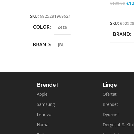
€
12
€
189.00
Add To Cart
Add To Ca
SKU:
6925281969621
SKU:
69252
COLOR
Zezë
BRAND
BRAND
JBL
Brendet
Linqe
Apple
Ofertat
Samsung
Brendet
Lenovo
Dyqanet
Hama
Dergesat & Kth