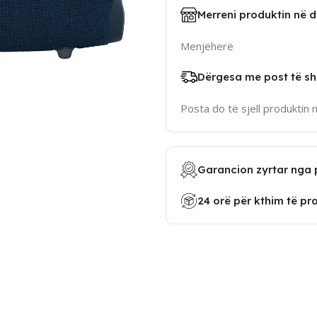
Merreni produktin në 
Menjëherë
Dërgesa me post të sh
Posta do të sjell produktin 
Garancion zyrtar nga 
24 orë për kthim të pr