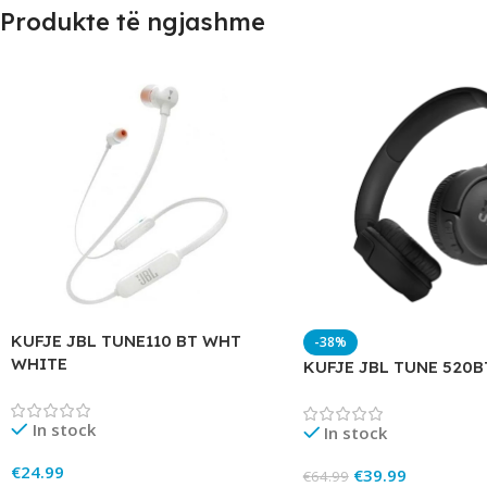
Produkte të ngjashme
KUFJE JBL TUNE110 BT WHT
-38%
WHITE
KUFJE JBL TUNE 520B
In stock
In stock
€
24.99
€
39.99
€
64.99