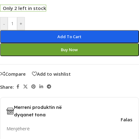
Only 2 left in stock
Alternative:
-
+
Add To Cart
Buy Now
Compare
Add to wishlist
Share:
Merreni produktin në
dyqanet tona
Falas
Menjëherë