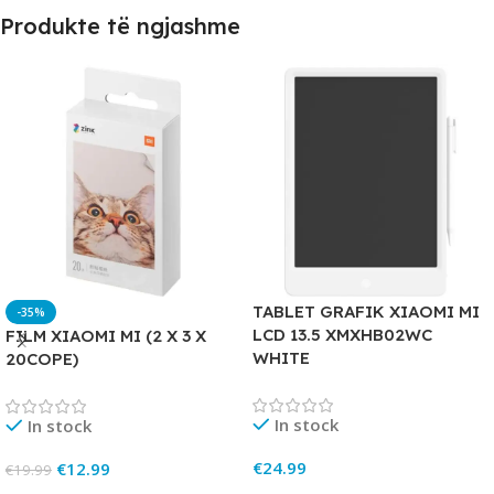
Produkte të ngjashme
TABLET GRAFIK XIAOMI MI
-35%
LCD 13.5 XMXHB02WC
FILM XIAOMI MI (2 X 3 X
WHITE
20COPE)
In stock
In stock
€
24.99
€
12.99
€
19.99