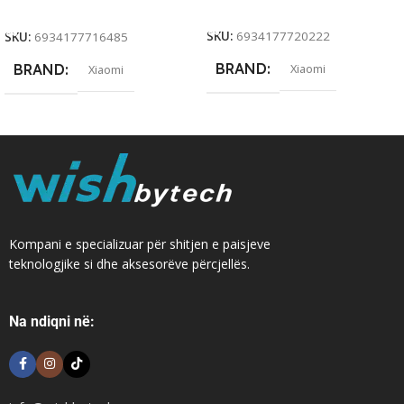
Add To Cart
Add To Cart
SKU:
6934177720222
SKU:
6934177716485
BRAND
BRAND
Xiaomi
Xiaomi
Kompani e specializuar për shitjen e paisjeve
teknologjike si dhe aksesorëve përcjellës.
Na ndiqni në: