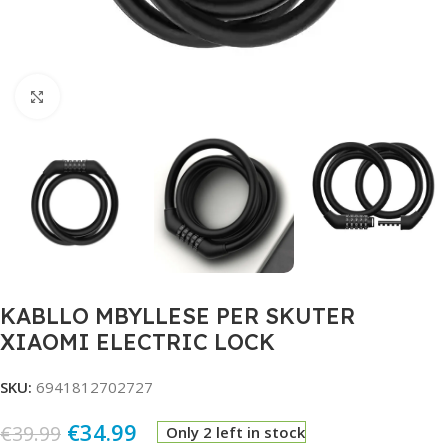
Click to enlarge
KABLLO MBYLLESE PER SKUTER
XIAOMI ELECTRIC LOCK
SKU:
6941812702727
€
34.99
€
39.99
Only 2 left in stock