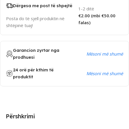
Dërgesa me post të shpejtë
1-2 ditë
€2.00 (mbi €50.00
Posta do të sjell produktin në
falas)
shtëpinë tuaj!
Garancion zyrtar nga
Mësoni më shumë
prodhuesi
24 orë për kthim të
Mësoni më shumë
produktit
Përshkrimi