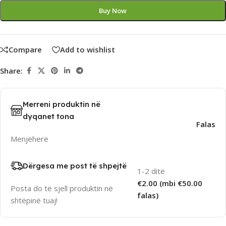
Buy Now
Compare
Add to wishlist
Share:
Merreni produktin në
dyqanet tona
Falas
Menjëherë
Dërgesa me post të shpejtë
1-2 ditë
€2.00 (mbi €50.00
Posta do të sjell produktin në
falas)
shtëpinë tuaj!