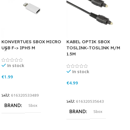
KONVERTUES SBOX MICRO
KABEL OPTIK SBOX
USB F-> IPH5 M
TOSLINK-TOSLINK M/M
1.5M
In stock
In stock
€
1.99
€
4.99
Add To Cart
Add To Cart
SKU:
616320533489
SKU:
616320535643
BRAND
Sbox
BRAND
Sbox