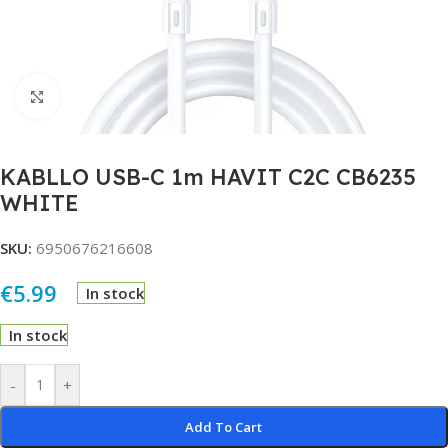
Click to enlarge
KABLLO USB-C 1m HAVIT C2C CB6235
WHITE
SKU:
6950676216608
€
5.99
In stock
In stock
Alternative:
-
+
Add To Cart