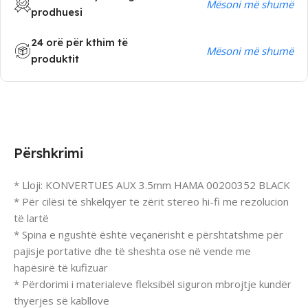
Mësoni më shumë
prodhuesi
24 orë për kthim të
Mësoni më shumë
produktit
Përshkrimi
* Lloji: KONVERTUES AUX 3.5mm HAMA 00200352 BLACK
* Për cilësi të shkëlqyer të zërit stereo hi-fi me rezolucion
të lartë
* Spina e ngushtë është veçanërisht e përshtatshme për
pajisje portative dhe të sheshta ose në vende me
hapësirë të kufizuar
* Përdorimi i materialeve fleksibël siguron mbrojtje kundër
thyerjes së kabllove