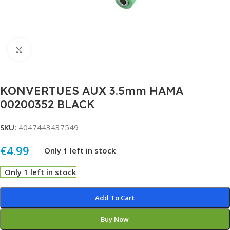
Click to enlarge
KONVERTUES AUX 3.5mm HAMA
00200352 BLACK
SKU:
4047443437549
€
4.99
Only 1 left in stock
Only 1 left in stock
Alternative:
Add To Cart
Buy Now