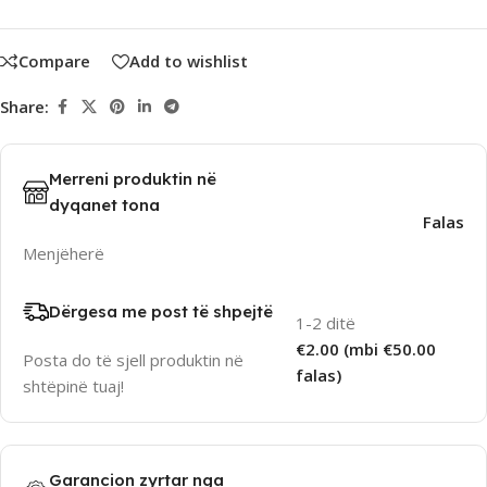
Compare
Add to wishlist
Share:
Merreni produktin në
dyqanet tona
Falas
Menjëherë
Dërgesa me post të shpejtë
1-2 ditë
€2.00 (mbi €50.00
Posta do të sjell produktin në
falas)
shtëpinë tuaj!
Garancion zyrtar nga