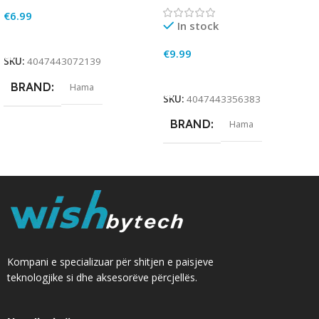
€
6.99
In stock
Add To Cart
€
9.99
SKU:
4047443072139
Add To Cart
BRAND
Hama
SKU:
4047443356383
BRAND
Hama
Kompani e specializuar për shitjen e paisjeve
teknologjike si dhe aksesorëve përcjellës.