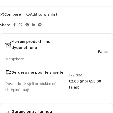
Compare
Add to wishlist
Share:
Merreni produktin në
dyqanet tona
Falas
Menjëherë
Dërgesa me post të shpejtë
1-2 ditë
€2.00 (mbi €50.00
Posta do të sjell produktin në
falas)
shtëpinë tuaj!
Garancion zyrtar nga