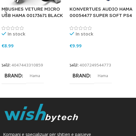
MBUSHES VETURE MICRO
KONVERTUES AUDIO HAMA
USB HAMA 00173671 BLACK
00054477 SUPER SOFT PS4
In stock
In stock
€
8.99
€
9.99
Add To Cart
Add To Cart
SKU:
4047443310859
SKU:
4007249544773
BRAND
BRAND
Hama
Hama
Kompani e specializuar për shitjen e paisjeve