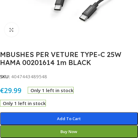
Click to enlarge
MBUSHES PER VETURE TYPE-C 25W
HAMA 00201614 1m BLACK
SKU:
4047443489548
€
29.99
Only 1 left in stock
Only 1 left in stock
Alternative:
Add To Cart
Buy Now