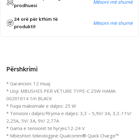
Mësoni më shumë
prodhuesi
24 orë për kthim të
Mësoni më shumë
produktit
Përshkrimi
* Garancion: 12 muaj
* Lloji: MBUSHES PER VETURE TYPE-C 25W HAMA
00201614 1m BLACK
* Fuqia maksimale e daljes: 25 W
* Tensioni i daljes/Rryma e daljes: 3,3 – 5,9V/ 3A, 3,3-11V/
2,25A, 5V/ 3A, 9V/ 2,77A
* Gama e tensionit të hyrjes:12-24 V
* Mbështet teknologjinë Qualcomm® Quick Charge™