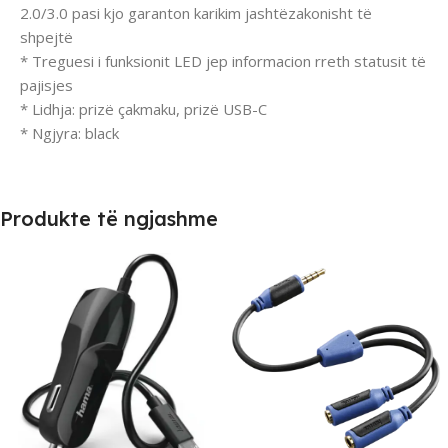
2.0/3.0 pasi kjo garanton karikim jashtëzakonisht të
shpejtë
* Treguesi i funksionit LED jep informacion rreth statusit të
pajisjes
* Lidhja: prizë çakmaku, prizë USB-C
* Ngjyra: black
Produkte të ngjashme