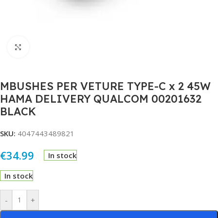
Click to enlarge
MBUSHES PER VETURE TYPE-C x 2 45W
HAMA DELIVERY QUALCOM 00201632
BLACK
SKU:
4047443489821
€
34.99
In stock
In stock
Alternative:
-
+