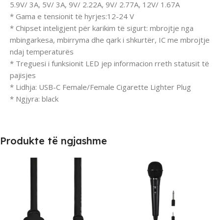
5.9V/ 3A, 5V/ 3A, 9V/ 2.22A, 9V/ 2.77A, 12V/ 1.67A
* Gama e tensionit të hyrjes:12-24 V
* Chipset inteligjent për karikim të sigurt: mbrojtje nga
mbingarkesa, mbirryma dhe qark i shkurtër, IC me mbrojtje
ndaj temperaturës
* Treguesi i funksionit LED jep informacion rreth statusit të
pajisjes
* Lidhja: USB-C Female/Female Cigarette Lighter Plug
* Ngjyra: black
Produkte të ngjashme