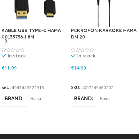
KABLE USB TYPE-C HAMA
MIKROFON KARAOKE HAMA
00135736 1.8M
DM 20
In stock
In stock
€
11.99
€
14.99
Add To Cart
Add To Cart
SKU:
4047443322913
SKU:
4007249460202
BRAND
BRAND
Hama
Hama