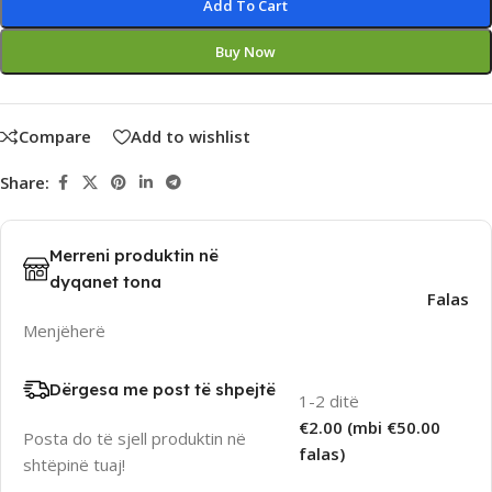
Add To Cart
Buy Now
Compare
Add to wishlist
Share:
Merreni produktin në
dyqanet tona
Falas
Menjëherë
Dërgesa me post të shpejtë
1-2 ditë
€2.00 (mbi €50.00
Posta do të sjell produktin në
falas)
shtëpinë tuaj!