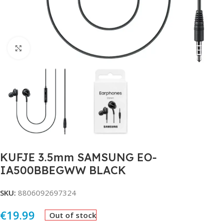
Click to enlarge
KUFJE 3.5mm SAMSUNG EO-
IA500BBEGWW BLACK
SKU:
8806092697324
€
19.99
Out of stock