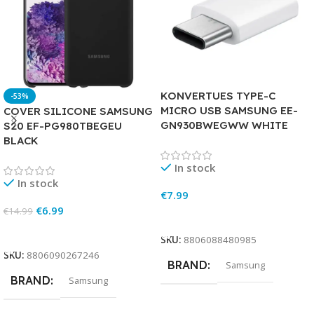
KONVERTUES TYPE-C
-53%
MICRO USB SAMSUNG EE-
COVER SILICONE SAMSUNG
GN930BWEGWW WHITE
S20 EF-PG980TBEGEU
BLACK
In stock
In stock
€
7.99
€
6.99
€
14.99
Add To Cart
Add To Cart
SKU:
8806088480985
SKU:
8806090267246
BRAND
Samsung
BRAND
Samsung