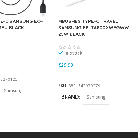
PE-C SAMSUNG EO-
MBUSHES TYPE-C TRAVEL
GEU BLACK
SAMSUNG EP-TA800XWEGWW
25W BLACK
In stock
€
29.99
rt
Add To Cart
90270123
SKU:
8801643979379
Samsung
BRAND
Samsung