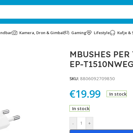
undbar
Kamera, Dron & Gimbal
Gaming
Lifestyle
Kufje & 
G EP-T1510NWEGEU WHITE
MBUSHES PER
EP-T1510NWE
SKU:
8806092709850
€
19.99
In stock
In stock
Alternative:
-
+