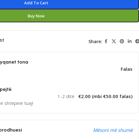
Add To Cart
Buy Now
st
Share:
dyqanet tona
Falas
pejtë
1-2 ditë
€2.00 (mbi €50.00 falas)
në shtëpinë tuaj!
prodhuesi
Mësoni më shumë