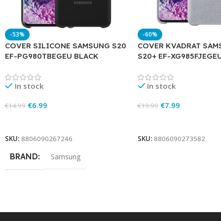
-53%
-60%
COVER SILICONE SAMSUNG S20
COVER KVADRAT SAM
EF-PG980TBEGEU BLACK
S20+ EF-XG985FJEGE
In stock
In stock
€
6.99
€
7.99
€
14.99
€
19.99
Add To Cart
Add To Cart
SKU:
8806090267246
SKU:
8806090273582
BRAND
Samsung