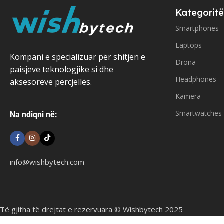
Kategoritë
Smartphones
Laptops
Kompani e specializuar për shitjen e
Drona
paisjeve teknologjike si dhe
Headphones
aksesorëve përcjellës.
Kamera
Smartwatches
Na ndiqni në:
info@wishbytech.com
Të gjitha të drejtat e rezervuara © Wishbytech 2025