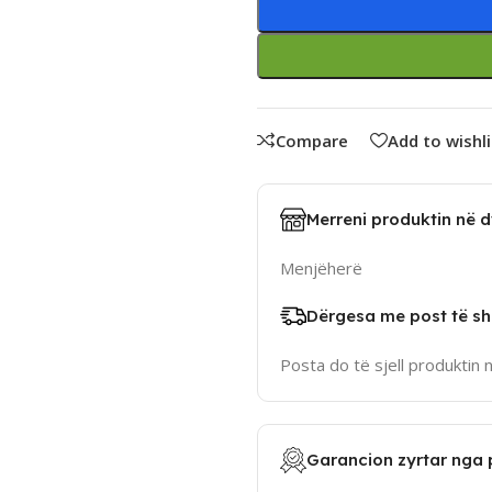
Compare
Add to wishli
Merreni produktin në 
Menjëherë
Dërgesa me post të sh
Posta do të sjell produktin 
Garancion zyrtar nga 