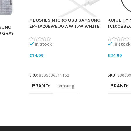
MBUSHES MICRO USB SAMSUNG
KUFJE TY
EP-TA20EWEUGWW 15W WHITE
IC100BBE
SUNG
U GRAY
In stock
In stock
€
14.99
€
24.99
Add To Cart
Add To Ca
SKU:
8806086511162
SKU:
88060
BRAND
BRAND
Samsung