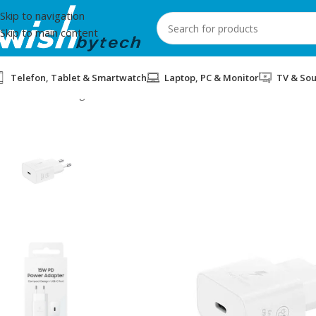
Skip to navigation
Skip to main content
Telefon, Tablet & Smartwatch
Laptop, PC & Monitor
TV & So
Home
/
Samsung
/
MBUSHES PER TELEFON KOKË 15W SAMSUN