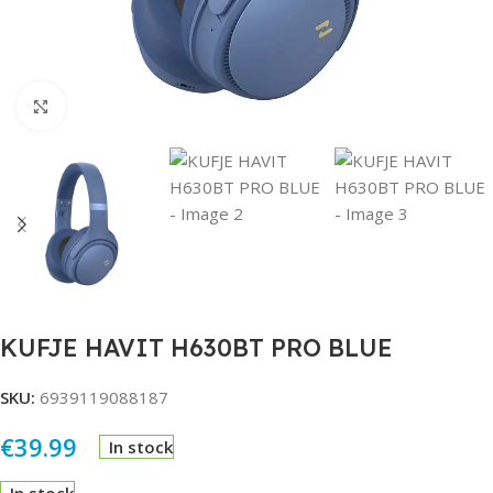
Click to enlarge
KUFJE HAVIT H630BT PRO BLUE
SKU:
6939119088187
€
39.99
In stock