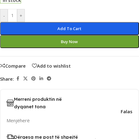
In stock
Alternative:
-
+
Add To Cart
Buy Now
Compare
Add to wishlist
Share:
Merreni produktin në
dyqanet tona
Falas
Menjëherë
Dërgesa me post të shpejtë