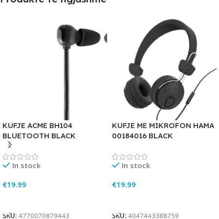
KUFJE ACME BH104
KUFJE ME MIKROFON HAMA
BLUETOOTH BLACK
00184016 BLACK
In stock
In stock
€
19.99
€
19.99
Add To Cart
Add To Cart
SKU:
4770070879443
SKU:
4047443388759