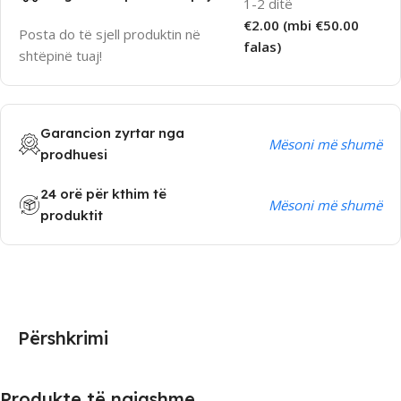
1-2 ditë
€2.00 (mbi €50.00
Posta do të sjell produktin në
falas)
shtëpinë tuaj!
Garancion zyrtar nga
Mësoni më shumë
prodhuesi
24 orë për kthim të
Mësoni më shumë
produktit
Përshkrimi
Produkte të ngjashme