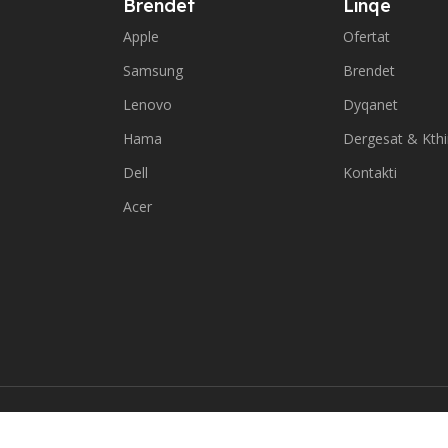
Brendet
Linqe
Apple
Ofertat
Samsung
Brendet
Lenovo
Dyqanet
Hama
Dergesat & Kth
Dell
Kontakti
Acer