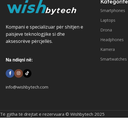
Kategoritë
Smartphones
Laptops
Kompani e specializuar për shitjen e
Drona
paisjeve teknologjike si dhe
Headphones
aksesorëve përcjellës.
Kamera
Smartwatches
Na ndiqni në:
info@wishbytech.com
Të gjitha të drejtat e rezervuara © Wishbytech 2025