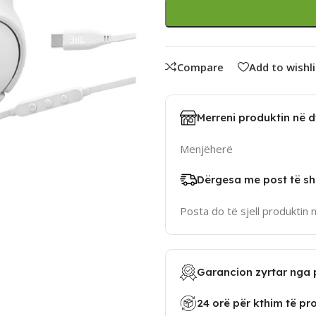
Compare
Add to wishli
Merreni produktin në 
Menjëherë
Dërgesa me post të sh
Posta do të sjell produktin 
Garancion zyrtar nga 
24 orë për kthim të pr