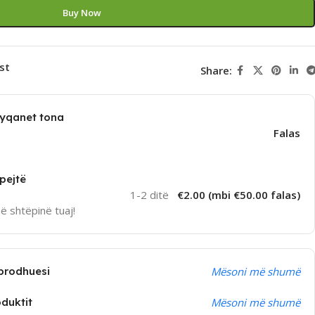
Buy Now
st
Share:
dyqanet tona
Falas
pejtë
1-2 ditë
€2.00 (mbi €50.00 falas)
në shtëpinë tuaj!
prodhuesi
Mësoni më shumë
oduktit
Mësoni më shumë