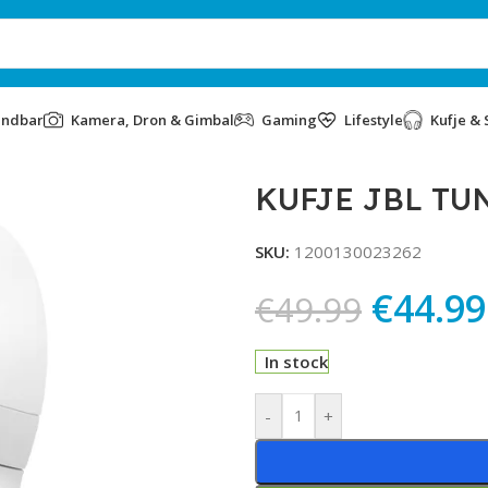
undbar
Kamera, Dron & Gimbal
Gaming
Lifestyle
Kufje & 
KUFJE JBL TU
SKU:
1200130023262
€
44.99
€
49.99
In stock
Alternative:
-
+