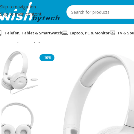
Skip to navigation
Skip to main content
Telefon, Tablet & Smartwatch
Laptop, PC & Monitor
TV & So
Home
/
JBL
/
KUFJE JBL TUNE 520 USB-C WHITE
-10%