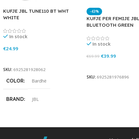
KUFJE JBL TUNE110 BT WHT
-43%
WHITE
KUFJE PER FEMIJE JB
BLUETOOTH GREEN
In stock
In stock
€
24.99
€
39.99
€
69.99
Add To Cart
Add To Cart
SKU:
6925281928062
SKU:
6925281976896
COLOR
Bardhë
BRAND
JBL