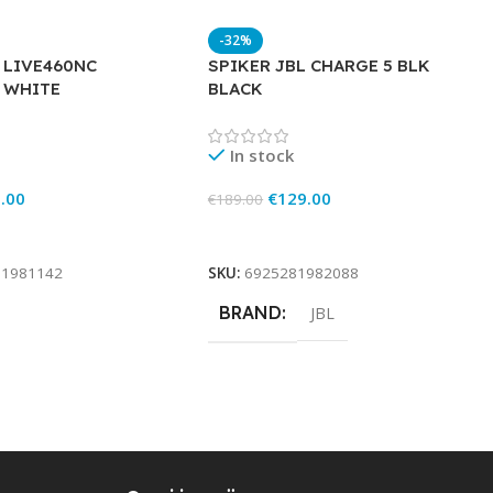
-32%
 LIVE460NC
SPIKER JBL CHARGE 5 BLK
 WHITE
BLACK
In stock
.00
€
129.00
€
189.00
rt
Add To Cart
81981142
SKU:
6925281982088
BRAND
JBL