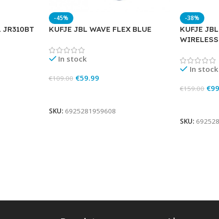
-45%
-38%
L JR310BT
KUFJE JBL WAVE FLEX BLUE
KUFJE JBL
WIRELESS
In stock
In stock
€
59.99
€
109.00
€
99
€
159.00
Add To Cart
Add To Ca
SKU:
6925281959608
SKU:
69252