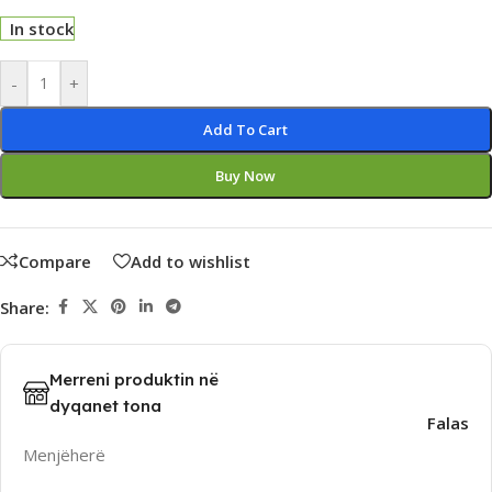
In stock
Alternative:
-
+
Add To Cart
Buy Now
Compare
Add to wishlist
Share:
Merreni produktin në
dyqanet tona
Falas
Menjëherë