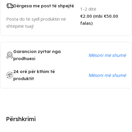
Dërgesa me post të shpejtë
1-2 ditë
€2.00 (mbi €50.00
Posta do të sjell produktin në
falas)
shtëpinë tuaj!
Garancion zyrtar nga
Mësoni më shumë
prodhuesi
24 orë për kthim të
Mësoni më shumë
produktit
Përshkrimi