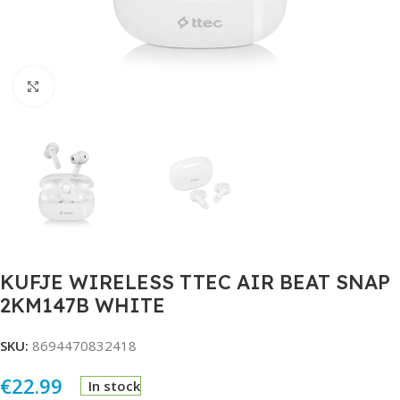
Click to enlarge
KUFJE WIRELESS TTEC AIR BEAT SNAP
2KM147B WHITE
SKU:
8694470832418
€
22.99
In stock