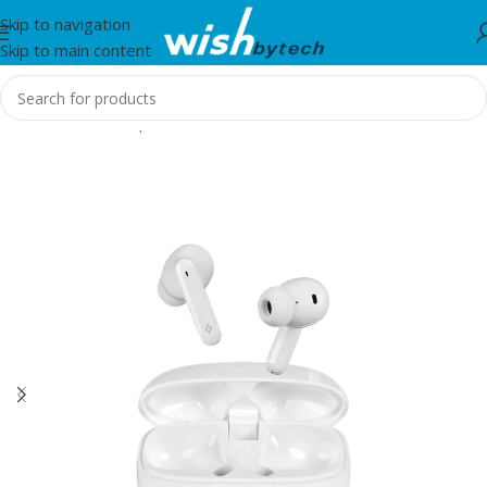
Skip to navigation
Skip to main content
Home
/
Aksesorë për telefon, tablet dhe smartwatch
/
TTEC