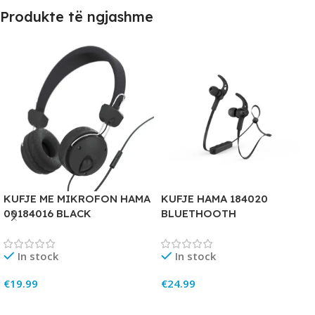
Produkte të ngjashme
KUFJE ME MIKROFON HAMA
KUFJE HAMA 184020
00184016 BLACK
BLUETHOOTH
In stock
In stock
€
19.99
€
24.99
Add To Cart
Add To Cart