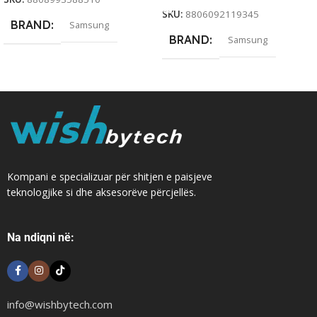
SKU:
8806092119345
BRAND
Samsung
BRAND
Samsung
Kompani e specializuar për shitjen e paisjeve
teknologjike si dhe aksesorëve përcjellës.
Na ndiqni në:
info@wishbytech.com