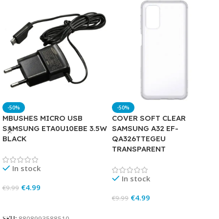
-50%
-50%
MBUSHES MICRO USB
COVER SOFT CLEAR
SAMSUNG ETA0U10EBE 3.5W
SAMSUNG A32 EF-
BLACK
QA326TTEGEU
TRANSPARENT
In stock
In stock
€
4.99
€
9.99
€
4.99
€
9.99
Add To Cart
Add To Cart
SKU:
8808993588510