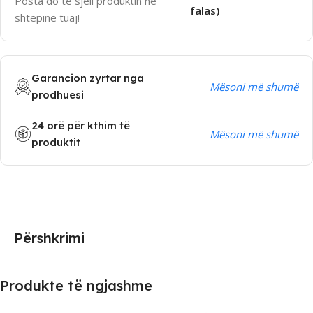
Posta do të sjell produktin në
falas)
shtëpinë tuaj!
Garancion zyrtar nga
Mësoni më shumë
prodhuesi
24 orë për kthim të
Mësoni më shumë
produktit
Përshkrimi
Produkte të ngjashme