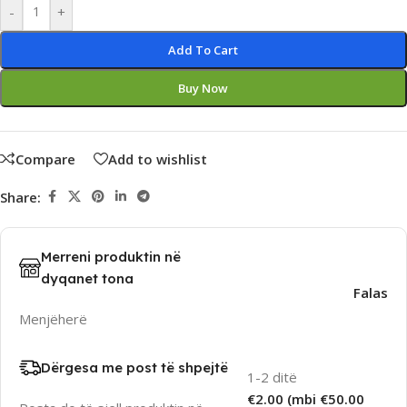
Alternative:
-
+
Add To Cart
Buy Now
Compare
Add to wishlist
Share:
Merreni produktin në
dyqanet tona
Falas
Menjëherë
Dërgesa me post të shpejtë
1-2 ditë
€2.00 (mbi €50.00