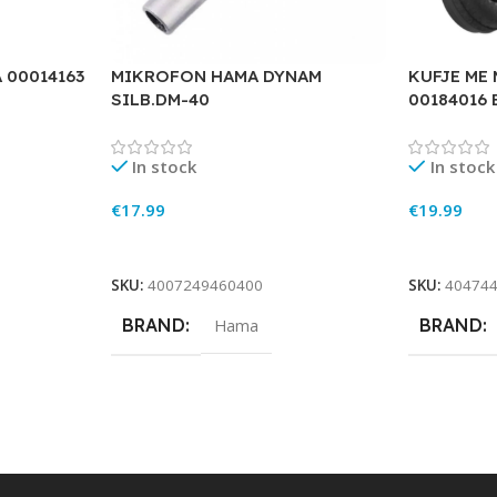
 00014163
MIKROFON HAMA DYNAM
KUFJE ME
SILB.DM-40
00184016
In stock
In stock
€
17.99
€
19.99
Add To Cart
Add To Ca
SKU:
4007249460400
SKU:
40474
BRAND
BRAND
Hama