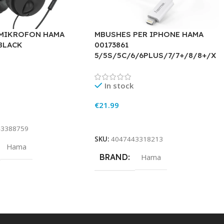
 MIKROFON HAMA
MBUSHES PER IPHONE HAMA
 BLACK
00173861
5/5S/5C/6/6PLUS/7/7+/8/8+/X
In stock
€
21.99
rt
Add To Cart
43388759
SKU:
4047443318213
Hama
BRAND
Hama