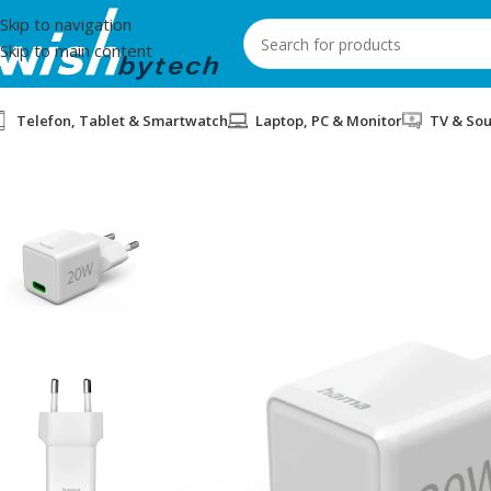
Skip to navigation
Skip to main content
Telefon, Tablet & Smartwatch
Laptop, PC & Monitor
TV & So
Home
/
Hama
/
MBUSHES 20W USB-C HAMA SUPER MINI CHARG