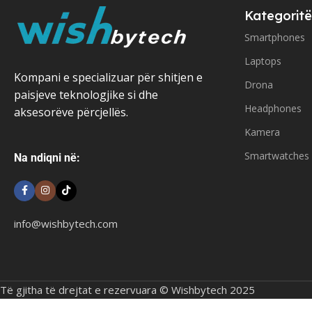
Kategoritë
Smartphones
Laptops
Kompani e specializuar për shitjen e
Drona
paisjeve teknologjike si dhe
Headphones
aksesorëve përcjellës.
Kamera
Smartwatches
Na ndiqni në:
info@wishbytech.com
Të gjitha të drejtat e rezervuara © Wishbytech 2025