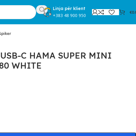
Linja për klient
€
0.
+383 48 900 950
Spiker
USB-C HAMA SUPER MINI
80 WHITE