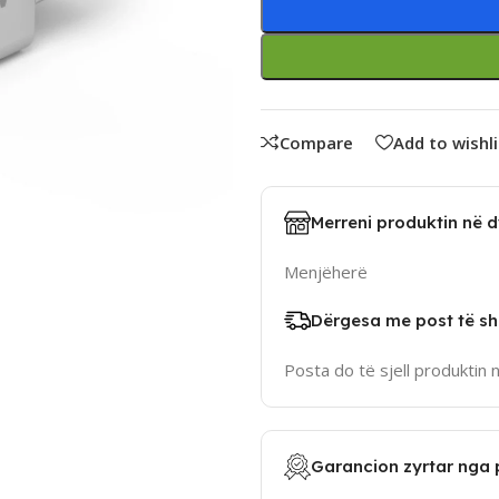
Compare
Add to wishli
Merreni produktin në 
Menjëherë
Dërgesa me post të sh
Posta do të sjell produktin 
Garancion zyrtar nga 