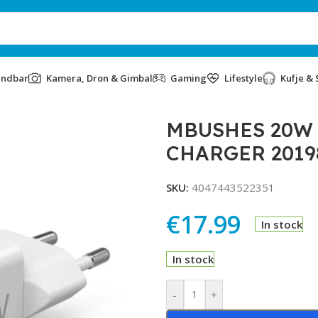
undbar
Kamera, Dron & Gimbal
Gaming
Lifestyle
Kufje & 
ER 201980 WHITE
MBUSHES 20W 
CHARGER 2019
SKU:
4047443522351
€
17.99
In stock
In stock
Alternative:
-
+