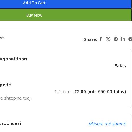
Add To Cart
Buy Now
st
Share:
dyqanet tona
Falas
pejtë
1-2 ditë
€2.00 (mbi €50.00 falas)
në shtëpinë tuaj!
prodhuesi
Mësoni më shumë