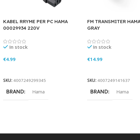
KABEL RRYME PER PC HAMA
FM TRANSMITER HAMA
00029934 220V
GRAY
In stock
In stock
€
4.99
€
14.99
Add To Cart
Add To Cart
SKU:
4007249299345
SKU:
4007249141637
BRAND
BRAND
Hama
Hama